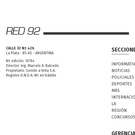
CALLE 32 Nº 426
SECCION
La Plata - BS AS - ARGENTINA
Nº edición: 10764
INFORMATI
Director: Ing. Marcelo A. Balcedo
NOTICIAS
Propietario: Sonido a tinta S.A.
Registro D.N.D.A. Nº en trámite
POLICIALES
DEPORTES
MÁS
INTERNACI
LA
REGIÓN
CONCURSO
GERENCI