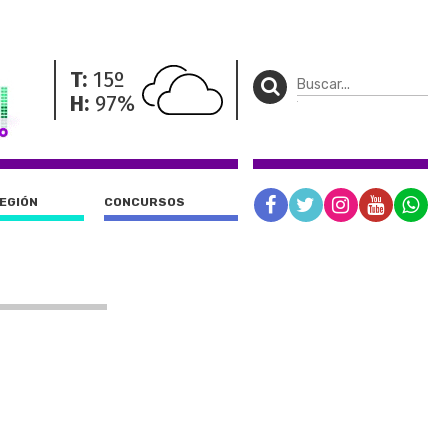
T:
15º
H:
97%
REGIÓN
CONCURSOS