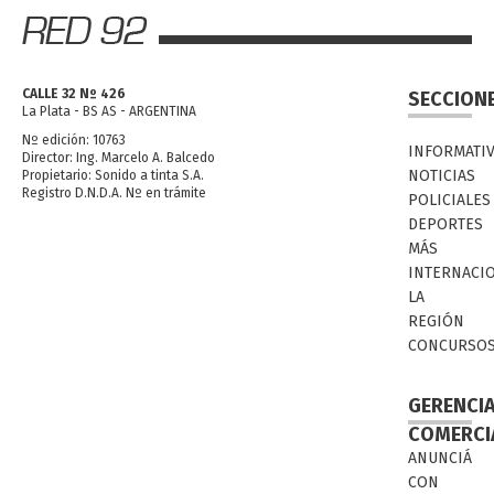
CALLE 32 Nº 426
SECCION
La Plata - BS AS - ARGENTINA
Nº edición: 10763
INFORMATI
Director: Ing. Marcelo A. Balcedo
NOTICIAS
Propietario: Sonido a tinta S.A.
Registro D.N.D.A. Nº en trámite
POLICIALES
DEPORTES
MÁS
INTERNACI
LA
REGIÓN
CONCURSO
GERENCI
COMERCI
ANUNCIÁ
CON