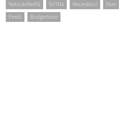
NoticiasRed92
SUTNA
Neumático
Paro
Pirelli
Bridgestone