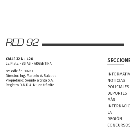
CALLE 32 Nº 426
SECCION
La Plata - BS AS - ARGENTINA
Nº edición: 10763
INFORMATI
Director: Ing. Marcelo A. Balcedo
NOTICIAS
Propietario: Sonido a tinta S.A.
Registro D.N.D.A. Nº en trámite
POLICIALES
DEPORTES
MÁS
INTERNACI
LA
REGIÓN
CONCURSO