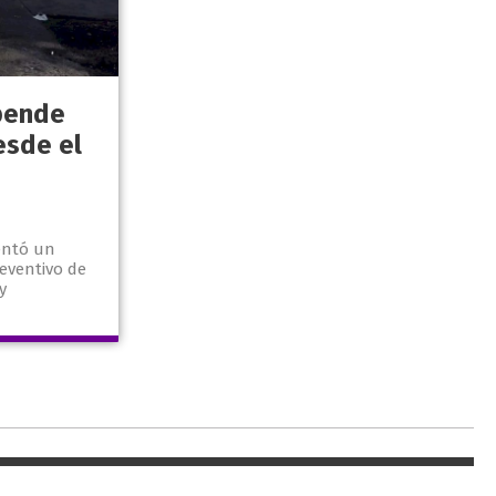
pende
esde el
entó un
eventivo de
y