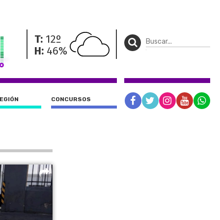
T:
12º
H:
46%
REGIÓN
CONCURSOS