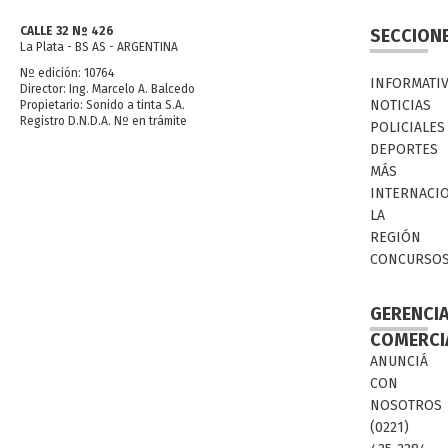
CALLE 32 Nº 426
SECCION
La Plata - BS AS - ARGENTINA
Nº edición: 10764
INFORMATI
Director: Ing. Marcelo A. Balcedo
NOTICIAS
Propietario: Sonido a tinta S.A.
Registro D.N.D.A. Nº en trámite
POLICIALES
DEPORTES
MÁS
INTERNACI
LA
REGIÓN
CONCURSO
GERENCI
COMERCI
ANUNCIÁ
CON
NOSOTROS
(0221)