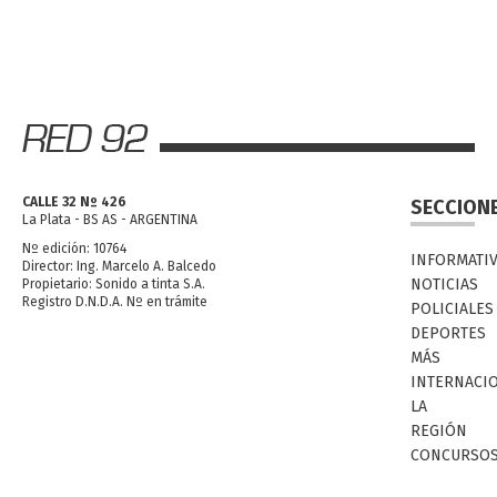
CALLE 32 Nº 426
SECCION
La Plata - BS AS - ARGENTINA
Nº edición: 10764
INFORMATI
Director: Ing. Marcelo A. Balcedo
NOTICIAS
Propietario: Sonido a tinta S.A.
Registro D.N.D.A. Nº en trámite
POLICIALES
DEPORTES
MÁS
INTERNACI
LA
REGIÓN
CONCURSO