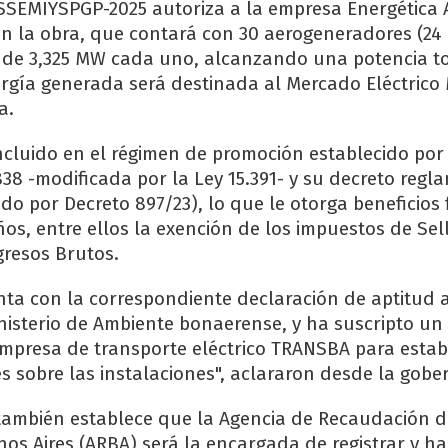
SSEMIYSPGP-2025 autoriza a la empresa Energética 
on la obra, que contará con 30 aerogeneradores (24 
I), de 3,325 MW cada uno, alcanzando una potencia t
rgía generada será destinada al Mercado Eléctrico 
a.
incluido en el régimen de promoción establecido por 
838 -modificada por la Ley 15.391- y su decreto regl
do por Decreto 897/23), lo que le otorga beneficios 
os, entre ellos la exención de los impuestos de Sel
gresos Brutos.
ta con la correspondiente declaración de aptitud 
inisterio de Ambiente bonaerense, y ha suscripto un
mpresa de transporte eléctrico TRANSBA para estab
s sobre las instalaciones", aclararon desde la gobe
también establece que la Agencia de Recaudación d
nos Aires (ARBA) será la encargada de registrar y h