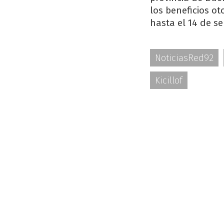
los beneficios ot
hasta el 14 de se
NoticiasRed92
Kicillof