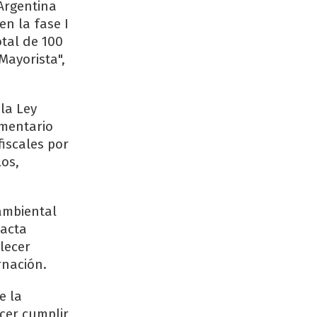
Argentina
en la fase I
otal de 100
Mayorista",
la Ley
amentario
fiscales por
los,
ambiental
 acta
lecer
rnación.
e la
acer cumplir