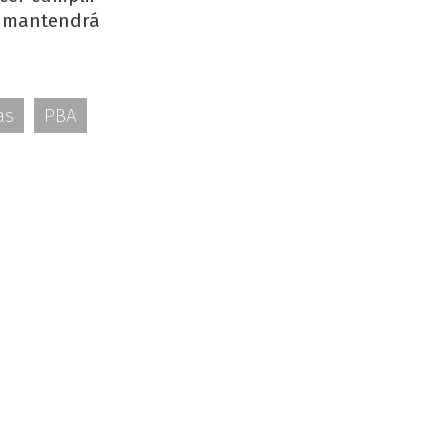
se mantendrá
as
PBA