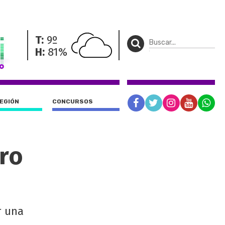
T:
9º
H:
81%
REGIÓN
CONCURSOS
tro
r una