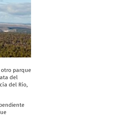
e otro parque
rata del
cía del Río,
ependiente
fue