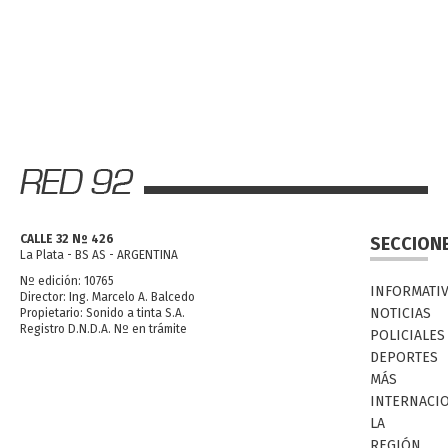
CALLE 32 Nº 426
SECCION
La Plata - BS AS - ARGENTINA
Nº edición: 10765
INFORMATI
Director: Ing. Marcelo A. Balcedo
NOTICIAS
Propietario: Sonido a tinta S.A.
Registro D.N.D.A. Nº en trámite
POLICIALES
DEPORTES
MÁS
INTERNACI
LA
REGIÓN