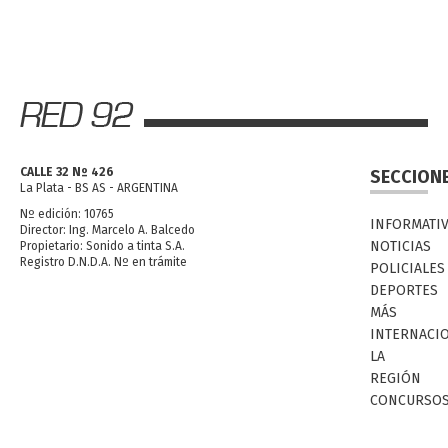
CALLE 32 Nº 426
SECCION
La Plata - BS AS - ARGENTINA
Nº edición: 10765
INFORMATI
Director: Ing. Marcelo A. Balcedo
NOTICIAS
Propietario: Sonido a tinta S.A.
Registro D.N.D.A. Nº en trámite
POLICIALES
DEPORTES
MÁS
INTERNACI
LA
REGIÓN
CONCURSO