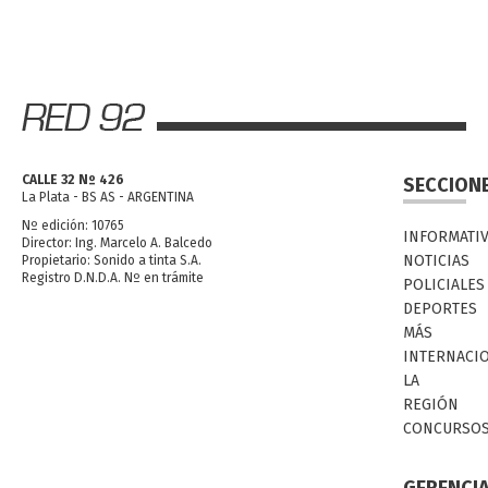
CALLE 32 Nº 426
SECCION
La Plata - BS AS - ARGENTINA
Nº edición: 10765
INFORMATI
Director: Ing. Marcelo A. Balcedo
NOTICIAS
Propietario: Sonido a tinta S.A.
Registro D.N.D.A. Nº en trámite
POLICIALES
DEPORTES
MÁS
INTERNACI
LA
REGIÓN
CONCURSO
GERENCI