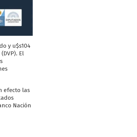
ndo y u$s104
(DVP). El
os
nes
n efecto las
tados
Banco Nación