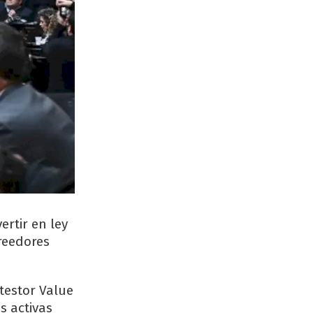
rtir en ley
creedores
ttestor Value
s activas