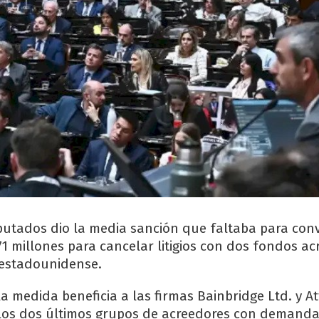
utados dio la media sanción que faltaba para conve
71 millones para cancelar litigios con dos fondos a
n estadounidense.
la medida beneficia a las firmas Bainbridge Ltd. y A
los dos últimos grupos de acreedores con demanda