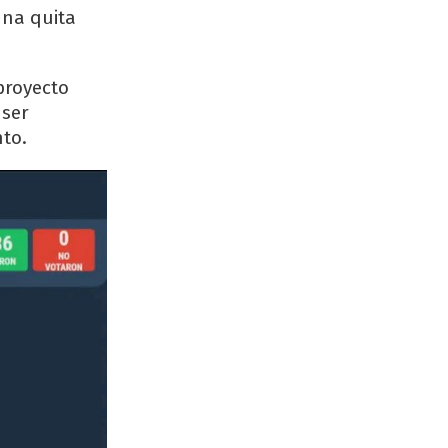
una quita
proyecto
 ser
nto.