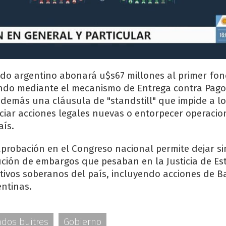
ado argentino abonará u$s67 millones al primer fo
ndo mediante el mecanismo de Entrega contra Pago 
además una cláusula de "standstill" que impide a l
iar acciones legales nuevas o entorpecer operacio
aís.
aprobación en el Congreso nacional permite dejar si
ción de embargos que pesaban en la Justicia de Es
tivos soberanos del país, incluyendo acciones de 
entinas.
ndos buitres
Gobierno