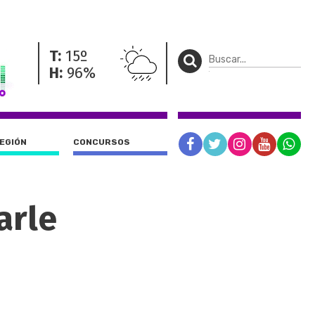
T:
15º
H:
96%
REGIÓN
CONCURSOS
arle