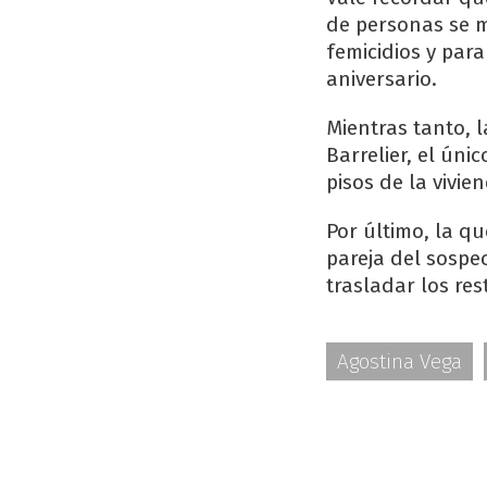
de personas se mo
femicidios y para
aniversario.
Mientras tanto, 
Barrelier, el úni
pisos de la vivi
Por último, la q
pareja del sospe
trasladar los res
Agostina Vega