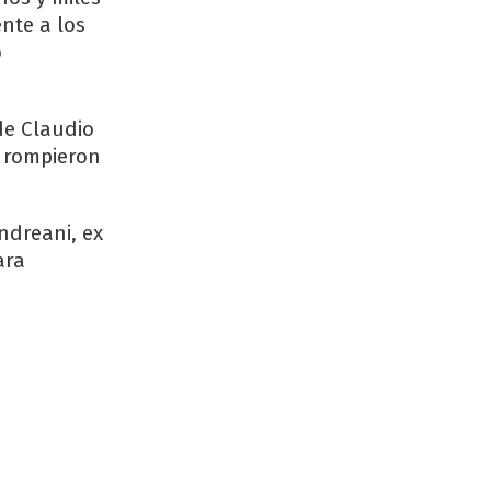
ente a los
o
de Claudio
o rompieron
ndreani, ex
ara