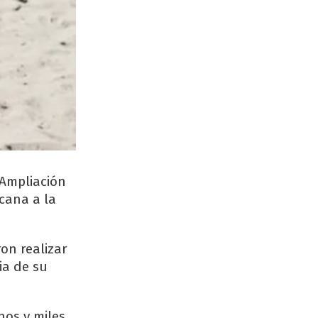
 Ampliación
rcana a la
ron realizar
ia de su
nos y miles