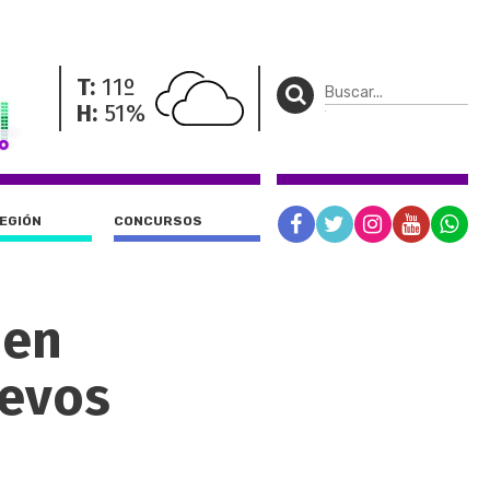
T:
11º
H:
51%
REGIÓN
CONCURSOS
 en
uevos