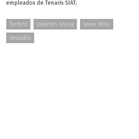
empleados de Tenaris SIAT.
Techint
Valentín Alsina
Javier Milei
despidos