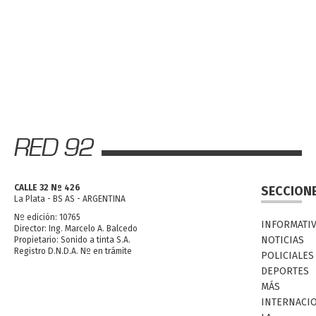
CALLE 32 Nº 426
SECCION
La Plata - BS AS - ARGENTINA
Nº edición: 10765
INFORMATI
Director: Ing. Marcelo A. Balcedo
NOTICIAS
Propietario: Sonido a tinta S.A.
Registro D.N.D.A. Nº en trámite
POLICIALES
DEPORTES
MÁS
INTERNACI