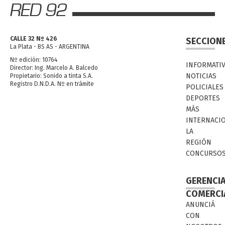
CALLE 32 Nº 426
SECCION
La Plata - BS AS - ARGENTINA
Nº edición: 10764
INFORMATI
Director: Ing. Marcelo A. Balcedo
NOTICIAS
Propietario: Sonido a tinta S.A.
Registro D.N.D.A. Nº en trámite
POLICIALES
DEPORTES
MÁS
INTERNACI
LA
REGIÓN
CONCURSO
GERENCI
COMERCI
ANUNCIÁ
CON