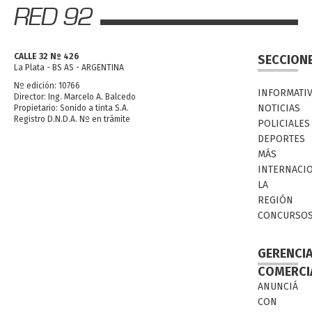
CALLE 32 Nº 426
SECCION
La Plata - BS AS - ARGENTINA
Nº edición: 10766
INFORMATI
Director: Ing. Marcelo A. Balcedo
NOTICIAS
Propietario: Sonido a tinta S.A.
Registro D.N.D.A. Nº en trámite
POLICIALES
DEPORTES
MÁS
INTERNACI
LA
REGIÓN
CONCURSO
GERENCI
COMERCI
ANUNCIÁ
CON