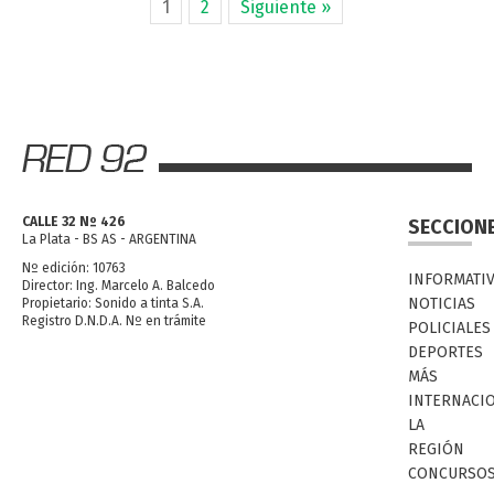
1
2
Siguiente »
CALLE 32 Nº 426
SECCION
La Plata - BS AS - ARGENTINA
Nº edición: 10763
INFORMATI
Director: Ing. Marcelo A. Balcedo
NOTICIAS
Propietario: Sonido a tinta S.A.
Registro D.N.D.A. Nº en trámite
POLICIALES
DEPORTES
MÁS
INTERNACI
LA
REGIÓN
CONCURSO