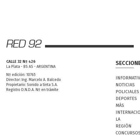
CALLE 32 Nº 426
SECCION
La Plata - BS AS - ARGENTINA
Nº edición: 10765
INFORMATI
Director: Ing. Marcelo A. Balcedo
NOTICIAS
Propietario: Sonido a tinta S.A.
Registro D.N.D.A. Nº en trámite
POLICIALES
DEPORTES
MÁS
INTERNACI
LA
REGIÓN
CONCURSO