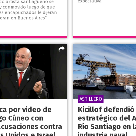
expectativa.
do artista santiagueño se
y conmovido luego de que
s encapuchados le dijeran
eran en Buenos Aires”.
ASTILLERO
ca por video de
Kicillof defendió 
go Cúneo con
estratégico del A
acusaciones contra
Río Santiago en l
s Unidos e Israel
industria naval