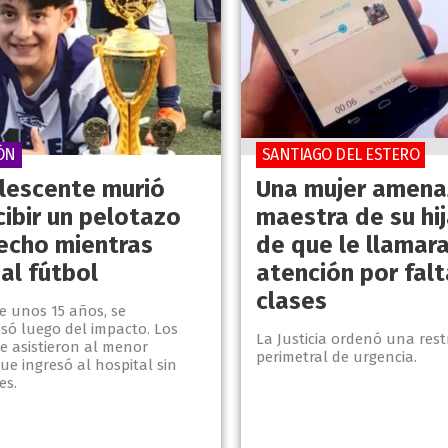
ÓN
SANTIAGO DEL ESTERO
lescente murió
Una mujer amena
cibir un pelotazo
maestra de su hi
pecho mientras
de que le llamara
al fútbol
atención por falt
clases
e unos 15 años, se
ó luego del impacto. Los
La Justicia ordenó una rest
e asistieron al menor
perimetral de urgencia.
ue ingresó al hospital sin
es.