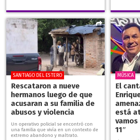
SANTIAGO DEL ESTERO
MÚSICA
Rescataron a nueve
El can
hermanos luego de que
Enriqu
acusaran a su familia de
amenaz
abusos y violencia
está at
vamos 
Un operativo policial se encontró con
11″
una familia que vivía en un contexto de
extremo abandono y maltrato.