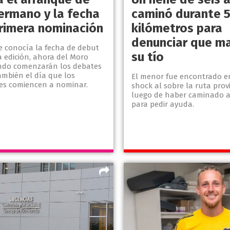
ermano y la fecha
caminó durante 
primera nominación
kilómetros para
denunciar que m
se conocía la fecha de debut
su tío
a edición, ahora del Moro
ndo comenzarán los debates
ambién el día que los
El menor fue encontrado e
tes comiencen a nominar.
shock al sobre la ruta provi
luego de haber caminado a
para pedir ayuda.