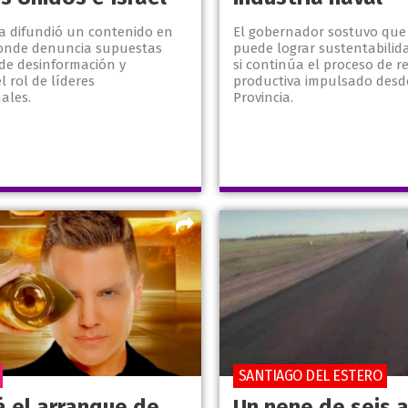
ta difundió un contenido en
El gobernador sostuvo que
onde denuncia supuestas
puede lograr sustentabili
e desinformación y
si continúa el proceso de r
l rol de líderes
productiva impulsado desd
ales.
Provincia.
SANTIAGO DEL ESTERO
á el arranque de
Un nene de seis 