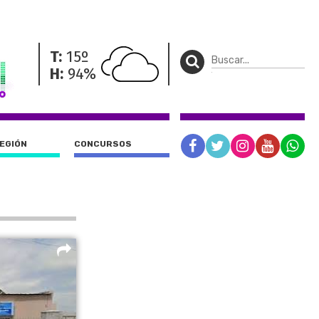
T:
15º
H:
94%
REGIÓN
CONCURSOS