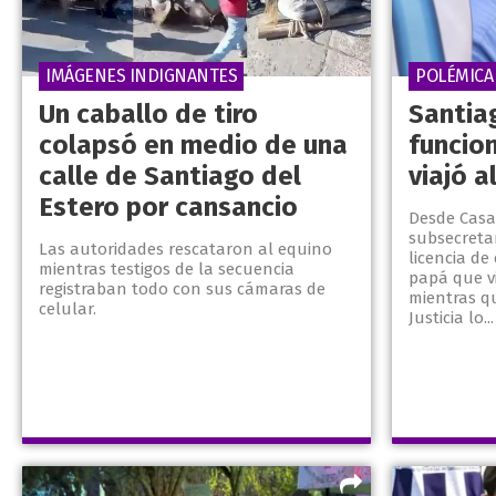
IMÁGENES INDIGNANTES
POLÉMICA
Un caballo de tiro
Santiag
colapsó en medio de una
funcion
calle de Santiago del
viajó a
Estero por cansancio
Desde Casa
subsecretar
Las autoridades rescataron al equino
licencia de
mientras testigos de la secuencia
papá que v
registraban todo con sus cámaras de
mientras qu
celular.
Justicia lo...