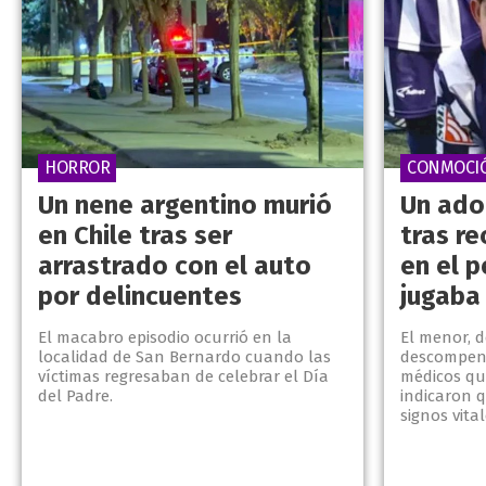
HORROR
CONMOCI
Un nene argentino murió
Un ado
en Chile tras ser
tras re
arrastrado con el auto
en el 
por delincuentes
jugaba 
El macabro episodio ocurrió en la
El menor, d
localidad de San Bernardo cuando las
descompens
víctimas regresaban de celebrar el Día
médicos qu
del Padre.
indicaron q
signos vital