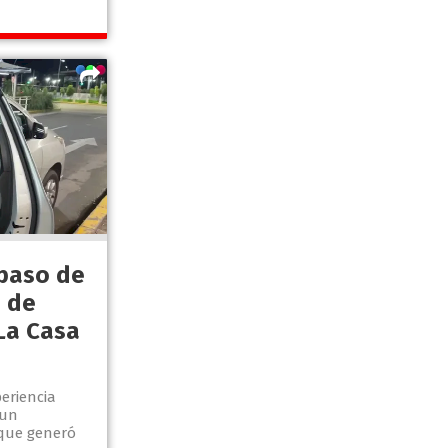
 paso de
 de
La Casa
periencia
 un
 que generó