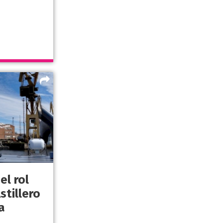
el rol
stillero
a