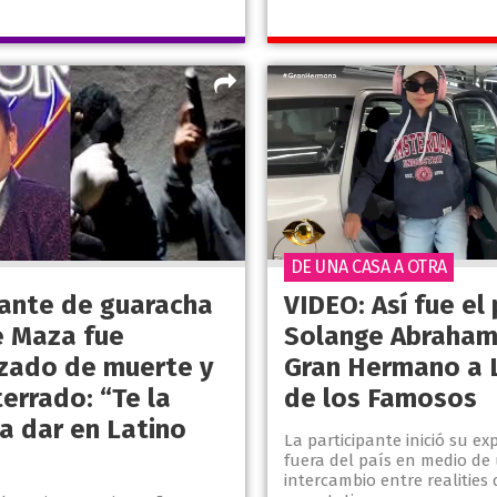
DE UNA CASA A OTRA
tante de guaracha
VIDEO: Así fue el
e Maza fue
Solange Abraham
ado de muerte y
Gran Hermano a 
errado: “Te la
de los Famosos
a dar en Latino
La participante inició su ex
fuera del país en medio de
intercambio entre realities