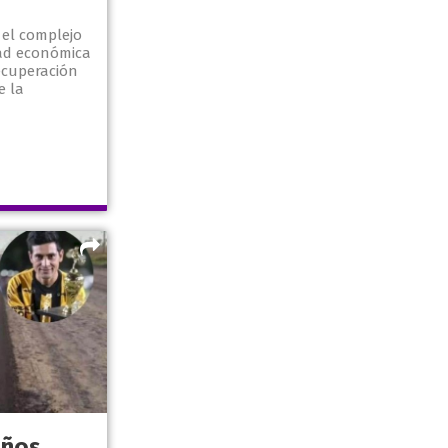
 el complejo
dad económica
ecuperación
e la
años