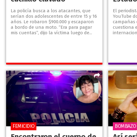
La policía busca a los atacantes, que
El periodis
serían dos adolescentes de entre 15 y 16
YouTube d
años. Le robaron $900.000 y escaparon
campañas d
a bordo de una moto. “Era para pagar
cuestiona e
mis cuentas”, dijo la víctima luego de...
internacion
FEMICIDIO
BOMBAZO
Encontraron el cuerpo de
Así ser