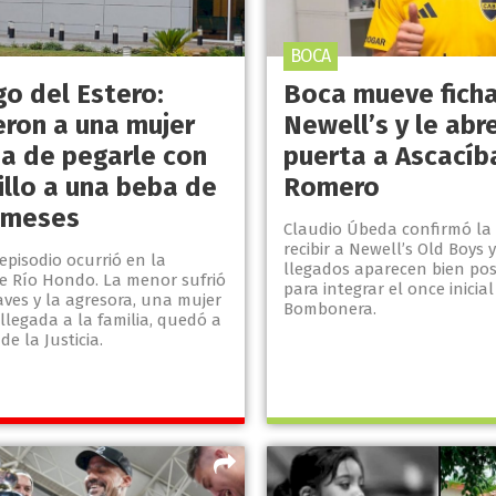
BOCA
go del Estero:
Boca mueve fich
eron a una mujer
Newell’s y le abre
a de pegarle con
puerta a Ascacíb
illo a una beba de
Romero
 meses
Claudio Úbeda confirmó la 
recibir a Newell’s Old Boys y
 episodio ocurrió en la
llegados aparecen bien pos
de Río Hondo. La menor sufrió
para integrar el once inicia
aves y la agresora, una mujer
Bombonera.
llegada a la familia, quedó a
de la Justicia.