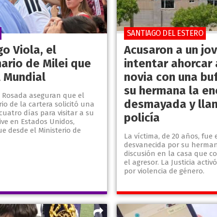
SANTIAGO DEL ESTERO
o Viola, el
Acusaron a un jo
ario de Milei que
intentar ahorcar 
l Mundial
novia con una bu
su hermana la en
 Rosada aseguran que el
desmayada y llam
io de la cartera solicitó una
 cuatro días para visitar a su
policía
ive en Estados Unidos,
e desde el Ministerio de
La víctima, de 20 años, fue
desvanecida por su herman
discusión en la casa que c
el agresor. La Justicia activ
por violencia de género.