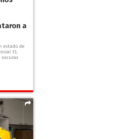
5
ataron a
n estado de
ncial 13,
 oscuras