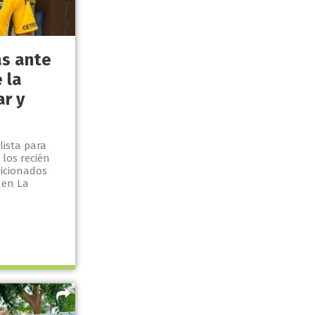
as ante
 la
ar y
lista para
 los recién
icionados
l en La