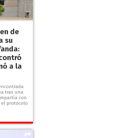
ven de
a su
fanda:
contró
ó a la
 encontrada
a tras una
ompartía con
ó el protocolo