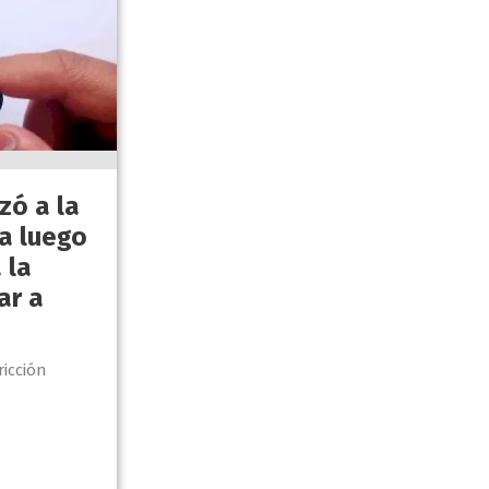
zó a la
ja luego
 la
ar a
ricción