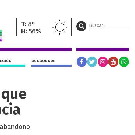
T:
8º
H:
56%
REGIÓN
CONCURSOS
 que
ncia
o abandono