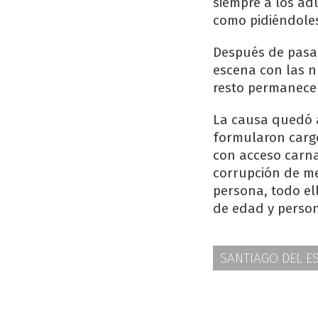
siempre a los ad
como pidiéndoles
Después de pasar
escena con las n
resto permanece
La causa quedó a
formularon carg
con acceso carna
corrupción de me
persona, todo el
de edad y person
SANTIAGO DEL E