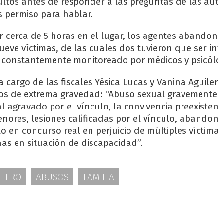
ultos antes de responder a las preguntas de las au
 permiso para hablar.
 cerca de 5 horas en el lugar, los agentes abandon
ueve víctimas, de las cuales dos tuvieron que ser in
 constantemente monitoreado por médicos y psicól
 cargo de las fiscales Yésica Lucas y Vanina Aguile
os de extrema gravedad: “Abuso sexual gravemente 
l agravado por el vínculo, la convivencia preexisten
nores, lesiones calificadas por el vínculo, abando
lo en concurso real en perjuicio de múltiples vícti
as en situación de discapacidad”.
STERO
ABUSOS
FAMILIA