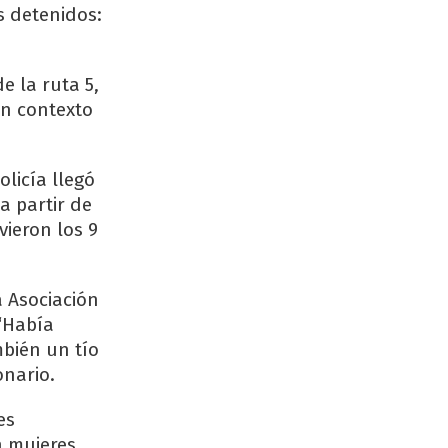
s detenidos:
e la ruta 5,
un contexto
licía llegó
a partir de
vieron los 9
a Asociación
 “Había
mbién un tío
onario.
es
n mujeres,