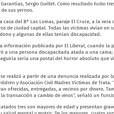
y Garantías, Sergio Guillet. Como resultado hubo tre
 de sus yernos.
casa del B° Las Lomas, paraje El Cruce, a la vera d
ros de ciudad capital. Todas las víctimas vivían en 
ono y algunas de ellas tenían discapacidad.
a información publicada por El Liberal, cuando la po
ró a una persona discapacitada atada a una cama; 
seguiría sería una postal del horror absoluto que vi
se realizó a partir de una denuncia realizada por l
Children y Asociación Civil Madres Víctimas de Trata.
ran ofrecidas, entregadas, a vecinos por dinero. Ta
la transacción a cambio de vinos”, señaló un funci
catados tres son mayores de edad y presentan grav
su salud mental y motriz. De los menores, cuatro so