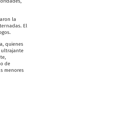
toridades,
aron la
ternadas. El
ogos.
ra, quienes
ultrajante
te,
no de
mas menores