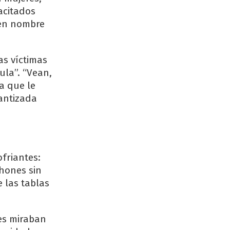
acitados
 en nombre
as víctimas
ula”. “Vean,
a que le
antizada
ofriantes:
hones sin
 las tablas
res miraban