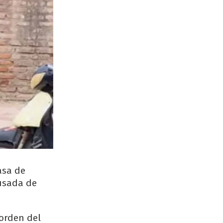
asa de
cusada de
 orden del