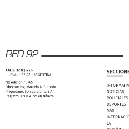
CALLE 32 Nº 426
SECCION
La Plata - BS AS - ARGENTINA
Nº edición: 10765
INFORMATI
Director: Ing. Marcelo A. Balcedo
NOTICIAS
Propietario: Sonido a tinta S.A.
Registro D.N.D.A. Nº en trámite
POLICIALES
DEPORTES
MÁS
INTERNACI
LA