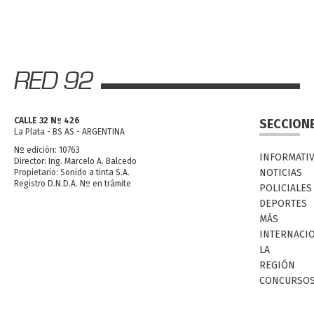
CALLE 32 Nº 426
SECCION
La Plata - BS AS - ARGENTINA
Nº edición: 10763
INFORMATI
Director: Ing. Marcelo A. Balcedo
NOTICIAS
Propietario: Sonido a tinta S.A.
Registro D.N.D.A. Nº en trámite
POLICIALES
DEPORTES
MÁS
INTERNACI
LA
REGIÓN
CONCURSO