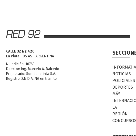
CALLE 32 Nº 426
SECCION
La Plata - BS AS - ARGENTINA
Nº edición: 10763
INFORMATI
Director: Ing. Marcelo A. Balcedo
NOTICIAS
Propietario: Sonido a tinta S.A.
Registro D.N.D.A. Nº en trámite
POLICIALES
DEPORTES
MÁS
INTERNACI
LA
REGIÓN
CONCURSO