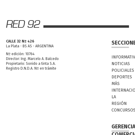
CALLE 32 Nº 426
SECCION
La Plata - BS AS - ARGENTINA
Nº edición: 10764
INFORMATI
Director: Ing. Marcelo A. Balcedo
NOTICIAS
Propietario: Sonido a tinta S.A.
Registro D.N.D.A. Nº en trámite
POLICIALES
DEPORTES
MÁS
INTERNACI
LA
REGIÓN
CONCURSO
GERENCI
COMERCI