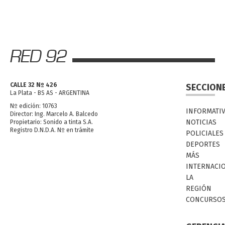
CALLE 32 Nº 426
SECCION
La Plata - BS AS - ARGENTINA
Nº edición: 10763
INFORMATI
Director: Ing. Marcelo A. Balcedo
NOTICIAS
Propietario: Sonido a tinta S.A.
Registro D.N.D.A. Nº en trámite
POLICIALES
DEPORTES
MÁS
INTERNACI
LA
REGIÓN
CONCURSO