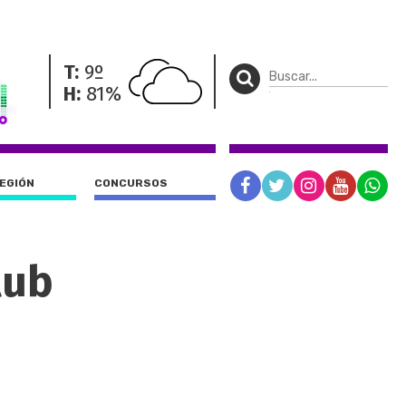
T:
9º
H:
81%
REGIÓN
CONCURSOS
lub