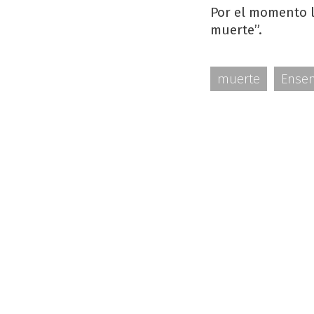
Por el momento l
muerte”.
muerte
Ense