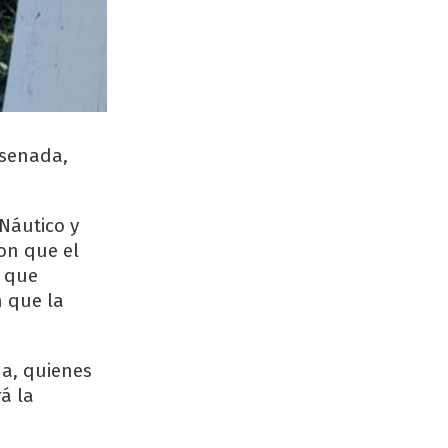
nsenada,
Náutico y
on que el
o que
n que la
na, quienes
á la