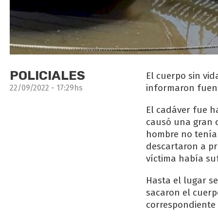
POLICIALES
El cuerpo sin vi
informaron fuente
22/09/2022 - 17:29hs
El cadáver fue h
causó una gran c
hombre no tenía l
descartaron a pri
víctima había su
Hasta el lugar s
sacaron el cuerp
correspondiente