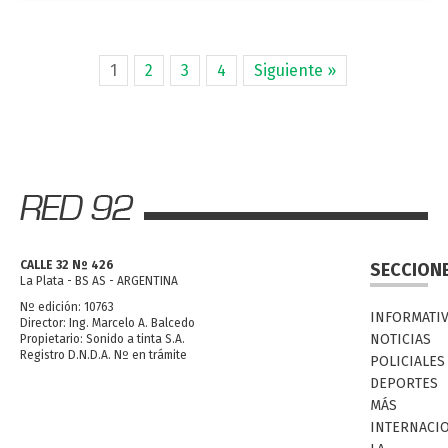
1
2
3
4
Siguiente »
CALLE 32 Nº 426
SECCION
La Plata - BS AS - ARGENTINA
Nº edición: 10763
INFORMATI
Director: Ing. Marcelo A. Balcedo
NOTICIAS
Propietario: Sonido a tinta S.A.
Registro D.N.D.A. Nº en trámite
POLICIALES
DEPORTES
MÁS
INTERNACI