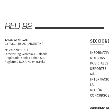
CALLE 32 Nº 426
SECCION
La Plata - BS AS - ARGENTINA
Nº edición: 10763
INFORMATI
Director: Ing. Marcelo A. Balcedo
NOTICIAS
Propietario: Sonido a tinta S.A.
Registro D.N.D.A. Nº en trámite
POLICIALES
DEPORTES
MÁS
INTERNACI
LA
REGIÓN
CONCURSO
GERENCI