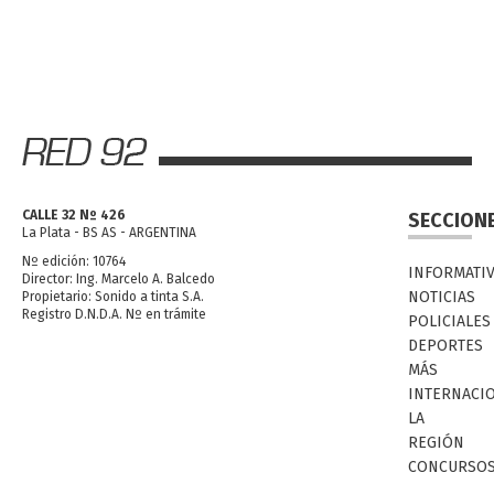
CALLE 32 Nº 426
SECCION
La Plata - BS AS - ARGENTINA
Nº edición: 10764
INFORMATI
Director: Ing. Marcelo A. Balcedo
NOTICIAS
Propietario: Sonido a tinta S.A.
Registro D.N.D.A. Nº en trámite
POLICIALES
DEPORTES
MÁS
INTERNACI
LA
REGIÓN
CONCURSO