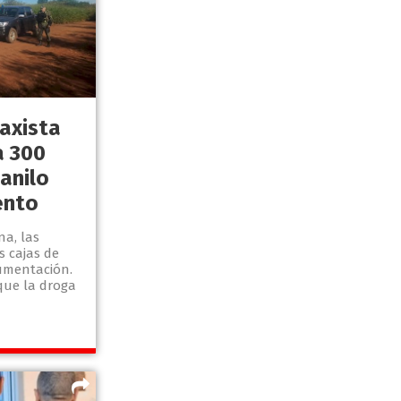
axista
a 300
anilo
ento
na, las
s cajas de
umentación.
que la droga