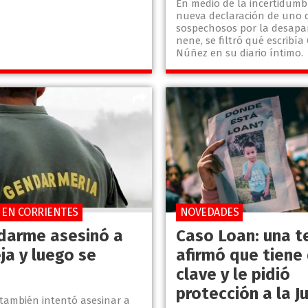
En medio de la incertidumb
nueva declaración de uno d
sospechosos por la desapar
nene, se filtró qué escribía
Núñez en su diario íntimo.
O EN CORRIENTES
NOVEDADES
darme asesinó a
Caso Loan: una t
ja y luego se
afirmó que tiene
ó
clave y le pidió
protección a la Ju
 también intentó asesinar a