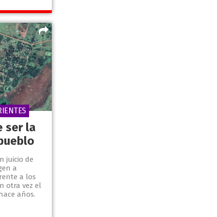
RIENTES
 ser la
pueblo
 juicio de
igen a
rente a los
 otra vez el
hace años.