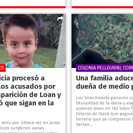
ES
COLONIA PELLEGRINI, COR
icia procesó a
Una familia aduce
los acusados por
dueña de medio 
aparición de Loan y
Los Sniechowski ganaron un
ó que sigan en la
titularidad de la tierra y ex
quienes viven en 182 lotes f
Esteros de Iberá que paguen
terreno que ya compraron 
 visto por última vez en junio.
Serían...
nces surgieron varias