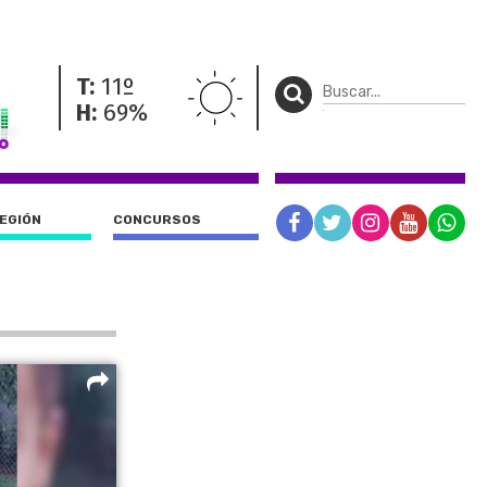
T:
11º
H:
69%
REGIÓN
CONCURSOS