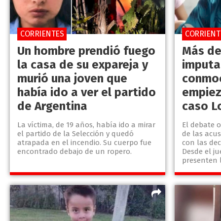
CORRIENTES
CORRIENT
Un hombre prendió fuego
Más de
la casa de su expareja y
imputa
murió una joven que
conmoc
había ido a ver el partido
empieza
de Argentina
caso L
La víctima, de 19 años, había ido a mirar
El debate o
el partido de la Selección y quedó
de las acus
atrapada en el incendio. Su cuerpo fue
con las dec
encontrado debajo de un ropero.
Desde el ju
presenten l