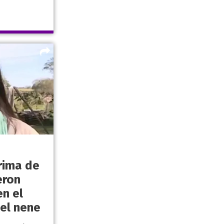
rima de
eron
en el
el nene