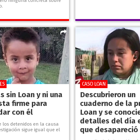
 pero ninguna concreta sobre
o.
ES
CASO LOAN
s sin Loan y ni una
Descubrieron un
sta firme para
cuaderno de la p
dar con él
Loan y se conoci
detalles del día 
e los detenidos en la causa
que desapareció 
estigación sigue igual que el