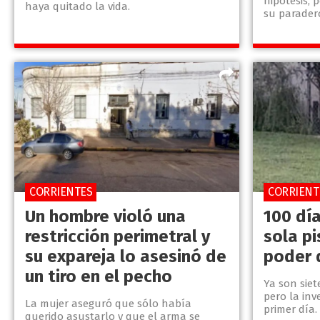
hipótesis,
haya quitado la vida.
su parader
CORRIENTES
CORRIENT
Un hombre violó una
100 día
restricción perimetral y
sola pi
su expareja lo asesinó de
poder 
un tiro en el pecho
Ya son siet
pero la inv
La mujer aseguró que sólo había
primer día.
querido asustarlo y que el arma se