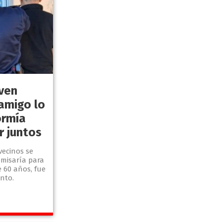
ven
amigo lo
ormía
 juntos
vecinos se
omisaría para
e 60 años, fue
nto.