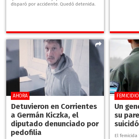
disparó por accidente. Quedó detenida.
AHORA
FEMICIDI
Detuvieron en Corrientes
Un gen
a Germán Kiczka, el
su pare
diputado denunciado por
suicid
pedofilia
El femicida