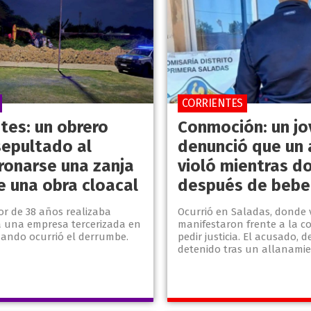
CORRIENTES
tes: un obrero
Conmoción: un jo
sepultado al
denunció que un 
onarse una zanja
violó mientras d
e una obra cloacal
después de beber
or de 38 años realizaba
Ocurrió en Saladas, donde 
a una empresa tercerizada en
manifestaron frente a la c
uando ocurrió el derrumbe.
pedir justicia. El acusado, d
detenido tras un allanamie