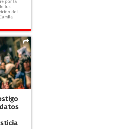
re por la
e los
ición del
 Camila
estigo
 datos
sticia