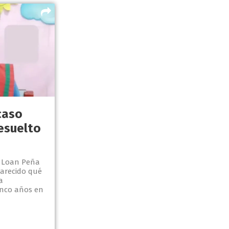
caso
esuelto
e Loan Peña
larecido qué
a
inco años en