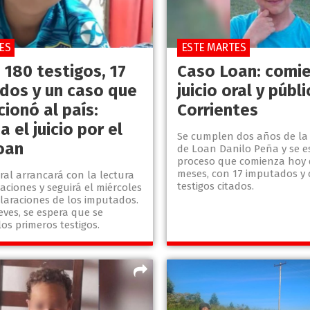
ES
ESTE MARTES
 180 testigos, 17
Caso Loan: comie
dos y un caso que
juicio oral y públ
ionó al país:
Corrientes
 el juicio por el
Se cumplen dos años de la
oan
de Loan Danilo Peña y se e
proceso que comienza hoy d
meses, con 17 imputados y c
ral arrancará con la lectura
testigos citados.
aciones y seguirá el miércoles
laraciones de los imputados.
eves, se espera que se
os primeros testigos.