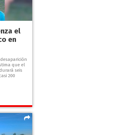
nza el
ico en
 desaparición
stima que el
urará seis
asi 200