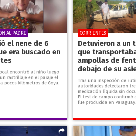
ON AL PADRE
CORRIENTES
ió el nene de 6
Detuvieron a un t
ue era buscado en
que transportab
ntes
ampollas de fent
debajo de su asi
local encontró al niño luego
un rastrillaje en el paraje el
Tras una inspección de ruti
 a pocos kilómetros de Goya.
autoridades detectaron tre
medicación líquida sin doc
El test de campo confirmó 
fue producida en Paraguay.