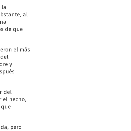
 la
bstante, al
una
tes de que
ieron el más
 del
dre y
espués
r del
r el hecho,
a que
da, pero