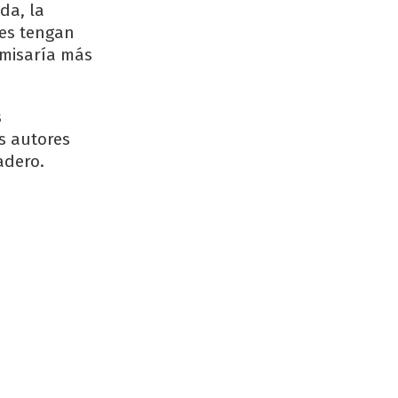
da, la
nes tengan
omisaría más
s
s autores
adero.