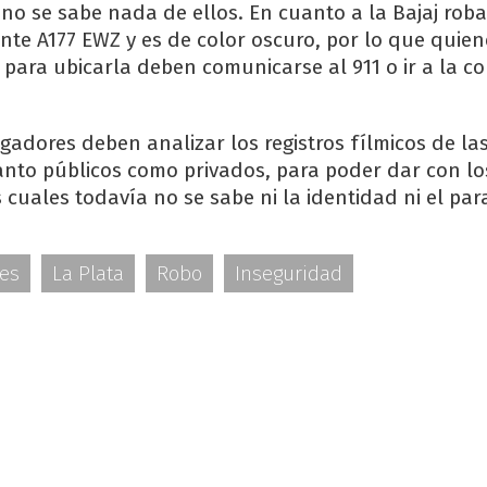
o se sabe nada de ellos. En cuanto a la Bajaj roba
nte A177 EWZ y es de color oscuro, por lo que quie
 para ubicarla deben comunicarse al 911 o ir a la c
igadores deben analizar los registros fílmicos de la
anto públicos como privados, para poder dar con lo
 cuales todavía no se sabe ni la identidad ni el par
les
La Plata
Robo
Inseguridad