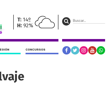
T:
14º
H:
92%
REGIÓN
CONCURSOS
lvaje
.