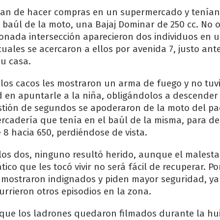
ían de hacer compras en un supermercado y tenían
 baúl de la moto, una Bajaj Dominar de 250 cc. No o
ionada intersección aparecieron dos individuos en 
cuales se acercaron a ellos por avenida 7, justo an
su casa.
os cacos les mostraron un arma de fuego y no tuv
 en apuntarle a la niña, obligándolos a descender
stión de segundos se apoderaron de la moto del pa
rcadería que tenía en el baúl de la misma, para d
 8 hacia 650, perdiéndose de vista.
los dos, ninguno resultó herido, aunque el malesta
o que les tocó vivir no será fácil de recuperar. Po
e mostraron indignados y piden mayor seguridad, y
rrieron otros episodios en la zona.
que los ladrones quedaron filmados durante la hui