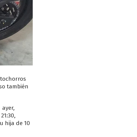
otochorros
uso también
 ayer,
21:30,
 hija de 10