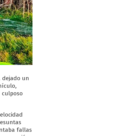
a dejado un
hículo,
o culposo
velocidad
resuntas
entaba fallas