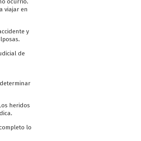
no ocurrió.
 viajar en
accidente y
lposas.
dicial de
n
 determinar
 Los heridos
dica.
completo lo