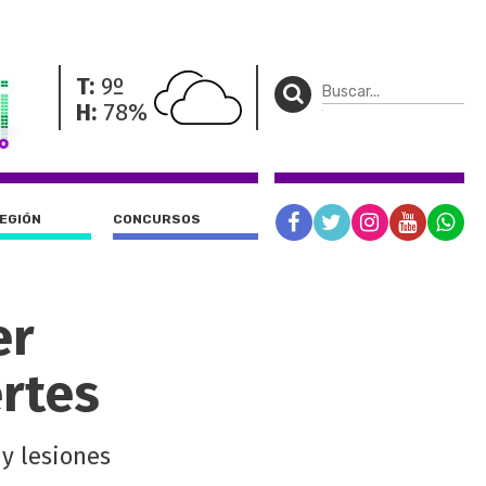
T:
9º
H:
78%
REGIÓN
CONCURSOS
er
ertes
y lesiones