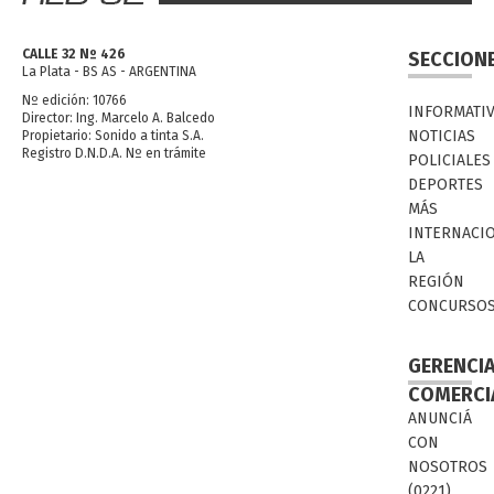
CALLE 32 Nº 426
SECCION
La Plata - BS AS - ARGENTINA
Nº edición: 10766
INFORMATI
Director: Ing. Marcelo A. Balcedo
NOTICIAS
Propietario: Sonido a tinta S.A.
Registro D.N.D.A. Nº en trámite
POLICIALES
DEPORTES
MÁS
INTERNACI
LA
REGIÓN
CONCURSO
GERENCI
COMERCI
ANUNCIÁ
CON
NOSOTROS
(0221)