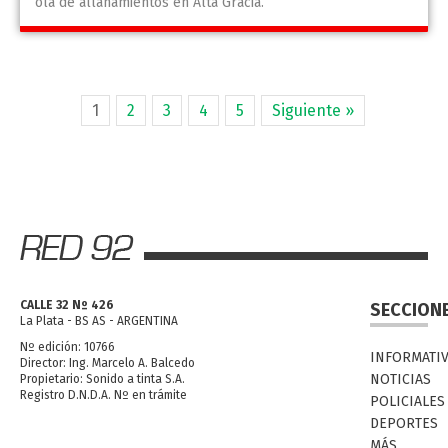
ola de allanamientos en Alta Gracia.
1
2
3
4
5
Siguiente »
CALLE 32 Nº 426
SECCION
La Plata - BS AS - ARGENTINA
Nº edición: 10766
INFORMATI
Director: Ing. Marcelo A. Balcedo
NOTICIAS
Propietario: Sonido a tinta S.A.
Registro D.N.D.A. Nº en trámite
POLICIALES
DEPORTES
MÁS