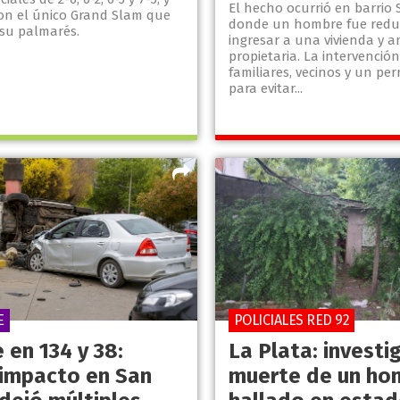
El hecho ocurrió en barrio 
on el único Grand Slam que
donde un hombre fue reduc
 su palmarés.
ingresar a una vivienda y 
propietaria. La intervención
familiares, vecinos y un per
para evitar...
E
POLICIALES RED 92
 en 134 y 38:
La Plata: investi
 impacto en San
muerte de un ho