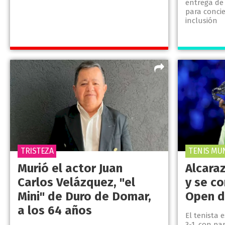
entrega de 
para concie
inclusión
TRISTEZA
TENIS MU
Murió el actor Juan
Alcara
Carlos Velázquez, "el
y se c
Mini" de Duro de Domar,
Open d
a los 64 años
El tenista 
3-1, con par