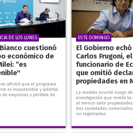
CIA DE LOS LUNES
ESTE DOMINGO
 Bianco cuestionó
El Gobierno echó
bo económico de
Carlos Frugoni, el
Milei: “es
funcionario de E
enible"
que omitió decla
propiedades en 
ario afirmó que el programa
nte es insostenible y advirtió
La medida ocurrió luego d
re de empresas y pérdida de
investigación que reveló la 
al menos siete propiedades 
dos sociedades comerciale
no registradas.