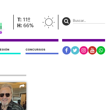
T:
11º
H:
66%
REGIÓN
CONCURSOS