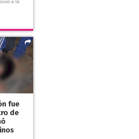
puso a la
ón fue
tro de
nó
inos