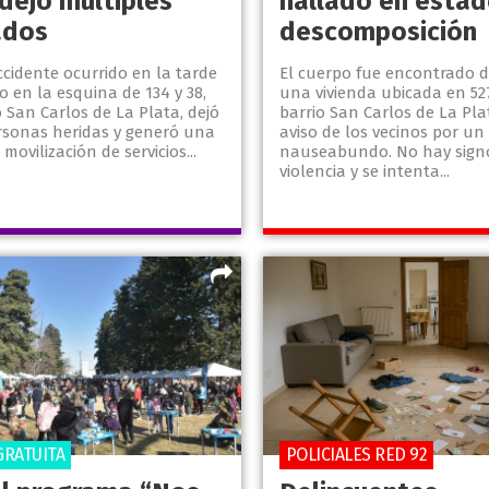
 dejó múltiples
hallado en estad
ados
descomposición
cidente ocurrido en la tarde
El cuerpo fue encontrado 
 en la esquina de 134 y 38,
una vivienda ubicada en 527
o San Carlos de La Plata, dejó
barrio San Carlos de La Plat
ersonas heridas y generó una
aviso de los vecinos por un
movilización de servicios...
nauseabundo. No hay sign
violencia y se intenta...
GRATUITA
POLICIALES RED 92