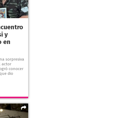
ncuentro
i y
o en
una sorpresiva
l actor
logró conocer
que dio