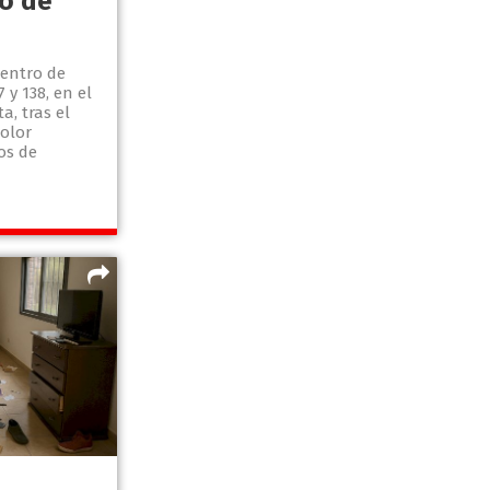
o de
dentro de
 y 138, en el
a, tras el
 olor
os de