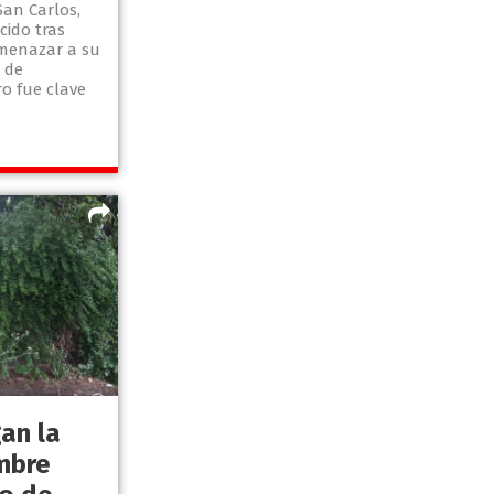
San Carlos,
ido tras
amenazar a su
 de
ro fue clave
gan la
mbre