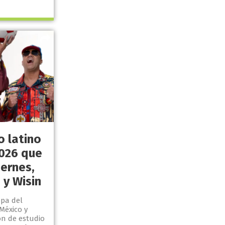
o latino
2026 que
Mernes,
 y Wisin
opa del
México y
ón de estudio