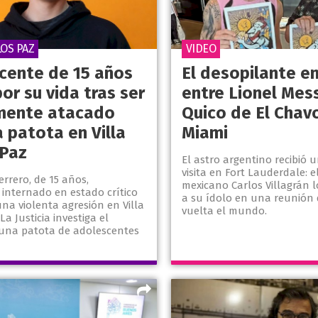
LOS PAZ
VIDEO
cente de 15 años
El desopilante e
or su vida tras ser
entre Lionel Mess
mente atacado
Quico de El Chav
 patota en Villa
Miami
 Paz
El astro argentino recibió 
visita en Fort Lauderdale: e
rrero, de 15 años,
mexicano Carlos Villagrán 
internado en estado crítico
a su ídolo en una reunión 
 una violenta agresión en Villa
vuelta el mundo.
La Justicia investiga el
una patota de adolescentes