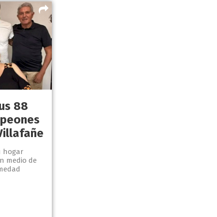
sus 88
mpeones
Villafañe
u hogar
en medio de
rmedad