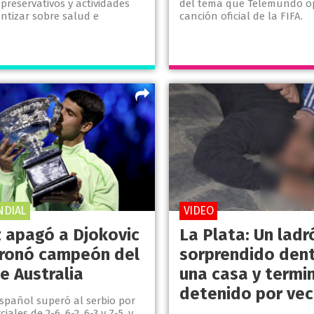
preservativos y actividades
del tema que Telemundo o
ntizar sobre salud e
canción oficial de la FIFA.
NDIAL
VIDEO
z apagó a Djokovic
La Plata: Un ladr
oronó campeón del
sorprendido den
e Australia
una casa y termi
detenido por vec
español superó al serbio por
ciales de 2-6, 6-2, 6-3 y 7-5, y