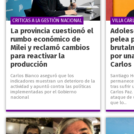
CRITICAS A LA GESTIÓN NACIONAL
VILLA CAR
La provincia cuestionó el
Adoles
rumbo económico de
pelea p
Milei y reclamó cambios
brutal
para reactivar la
por una
producción
Carlos
Carlos Bianco aseguró que los
Santiago He
indicadores muestran un deterioro de la
permanece 
actividad y apuntó contra las políticas
tras sufrir
implementadas por el Gobierno
Carlos Paz. 
nacional
ataque de 
que lo...