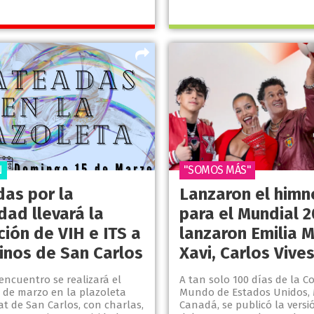
N
"SOMOS MÁS"
as por la
Lanzaron el himn
dad llevará la
para el Mundial 
ión de VIH e ITS a
lanzaron Emilia 
cinos de San Carlos
Xavi, Carlos Vives
encuentro se realizará el
A tan solo 100 días de la C
 de marzo en la plazoleta
Mundo de Estados Unidos, 
 de San Carlos, con charlas,
Canadá, se publicó la versi