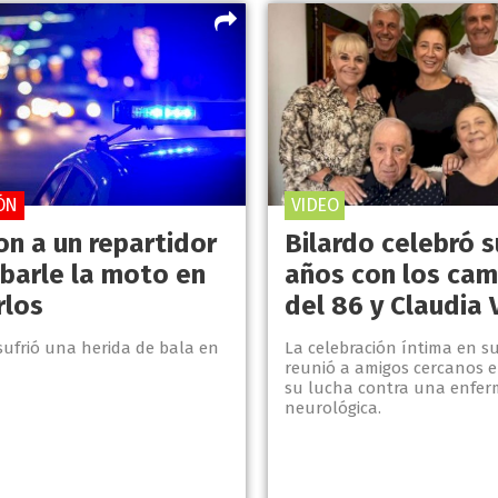
ÓN
VIDEO
on a un repartidor
Bilardo celebró 
obarle la moto en
años con los ca
rlos
del 86 y Claudia 
sufrió una herida de bala en
La celebración íntima en s
reunió a amigos cercanos 
su lucha contra una enfe
neurológica.