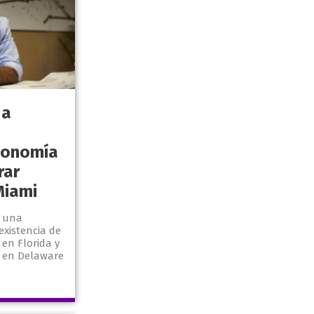
 a
conomía
rar
Miami
e una
existencia de
en Florida y
s en Delaware