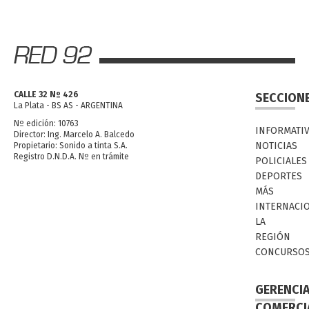
CALLE 32 Nº 426
SECCION
La Plata - BS AS - ARGENTINA
Nº edición: 10763
INFORMATI
Director: Ing. Marcelo A. Balcedo
NOTICIAS
Propietario: Sonido a tinta S.A.
Registro D.N.D.A. Nº en trámite
POLICIALES
DEPORTES
MÁS
INTERNACI
LA
REGIÓN
CONCURSO
GERENCI
COMERCI