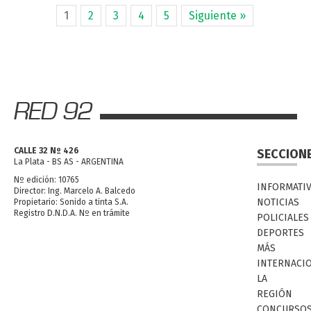
1
2
3
4
5
Siguiente »
CALLE 32 Nº 426
SECCION
La Plata - BS AS - ARGENTINA
Nº edición: 10765
INFORMATI
Director: Ing. Marcelo A. Balcedo
NOTICIAS
Propietario: Sonido a tinta S.A.
Registro D.N.D.A. Nº en trámite
POLICIALES
DEPORTES
MÁS
INTERNACI
LA
REGIÓN
CONCURSO