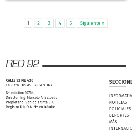
1
2
3
4
5
Siguiente »
CALLE 32 Nº 426
SECCION
La Plata - BS AS - ARGENTINA
Nº edición: 10764
INFORMATI
Director: Ing. Marcelo A. Balcedo
NOTICIAS
Propietario: Sonido a tinta S.A.
Registro D.N.D.A. Nº en trámite
POLICIALES
DEPORTES
MÁS
INTERNACI