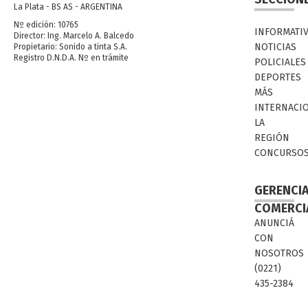
La Plata - BS AS - ARGENTINA
Nº edición: 10765
INFORMATI
Director: Ing. Marcelo A. Balcedo
NOTICIAS
Propietario: Sonido a tinta S.A.
Registro D.N.D.A. Nº en trámite
POLICIALES
DEPORTES
MÁS
INTERNACI
LA
REGIÓN
CONCURSO
GERENCI
COMERCI
ANUNCIÁ
CON
NOSOTROS
(0221)
435-2384