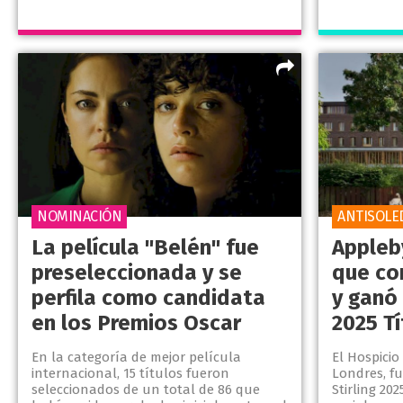
NOMINACIÓN
ANTISOLE
La película "Belén" fue
Appleby
preseleccionada y se
que co
perfila como candidata
y ganó 
en los Premios Oscar
2025 Tí
En la categoría de mejor película
El Hospicio
internacional, 15 títulos fueron
Londres, fu
seleccionados de un total de 86 que
Stirling 20