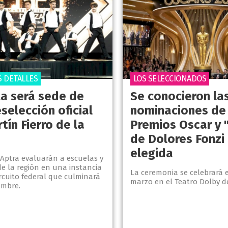
S DETALLES
LOS SELECCIONADOS
ta será sede de
Se conocieron la
selección oficial
nominaciones de 
tín Fierro de la
Premios Oscar y 
de Dolores Fonzi
elegida
 Aptra evaluarán a escuelas y
de la región en una instancia
La ceremonia se celebrará e
ircuito federal que culminará
marzo en el Teatro Dolby d
iembre.