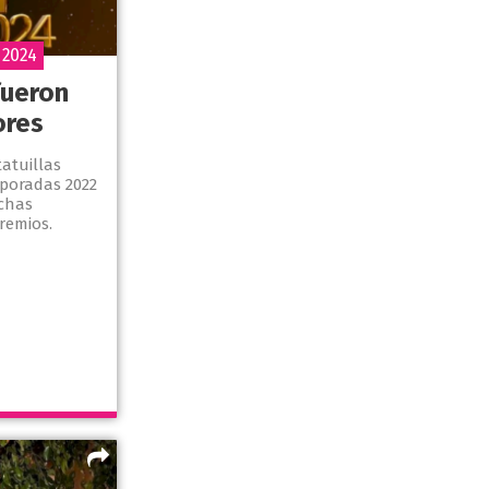
 2024
fueron
ores
atuillas
poradas 2022
chas
remios.