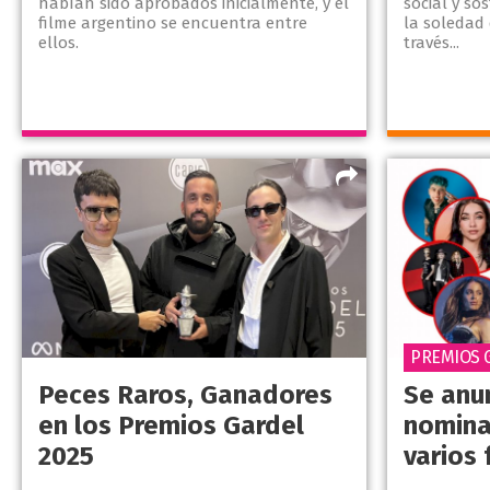
habían sido aprobados inicialmente, y el
social y so
filme argentino se encuentra entre
la soledad
ellos.
través...
PREMIOS 
Peces Raros, Ganadores
Se anu
en los Premios Gardel
nomina
2025
varios 