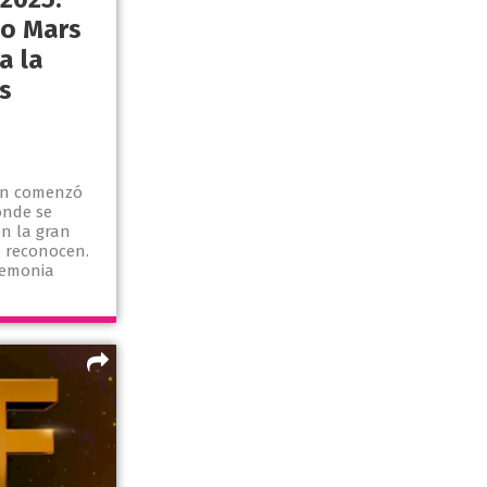
no Mars
a la
s
ón comenzó
onde se
n la gran
e reconocen.
remonia