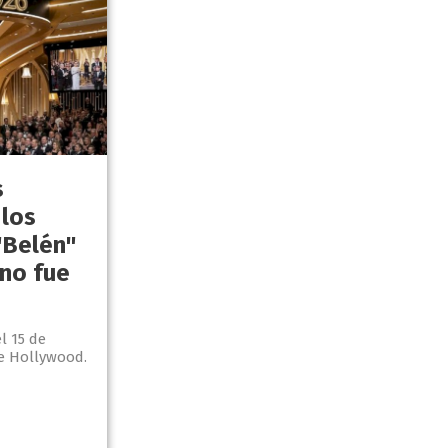
s
los
"Belén"
 no fue
l 15 de
e Hollywood.