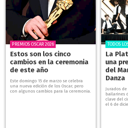
PREMIOS OSCAR 2026
TODOS LO
Estos son los cinco
La Pla
cambios en la ceremonia
una pre
de este año
del Mar
Danza
Este domingo 15 de marzo se celebra
una nueva edición de los Oscar, pero
Jurados de
con algunos cambios para la ceremonia.
bailarines 
clave del c
el 6 de dic