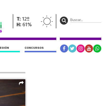
T:
12º
H:
61%
REGIÓN
CONCURSOS