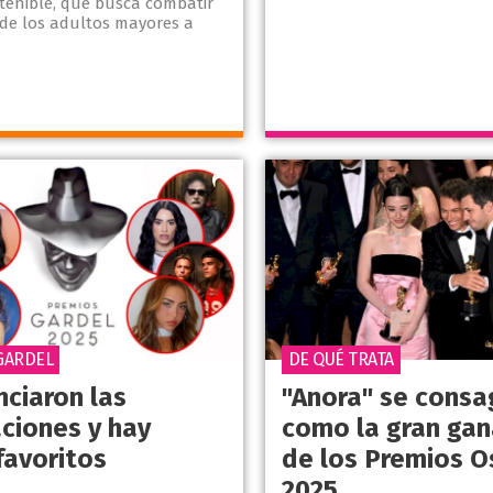
stenible, que busca combatir
 de los adultos mayores a
GARDEL
DE QUÉ TRATA
nciaron las
"Anora" se consa
ciones y hay
como la gran ga
favoritos
de los Premios O
2025