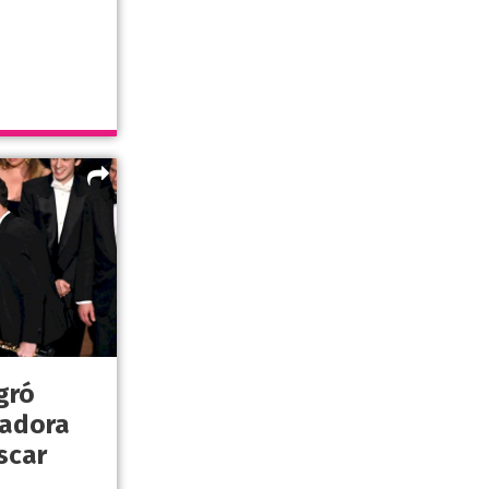
gró
nadora
scar