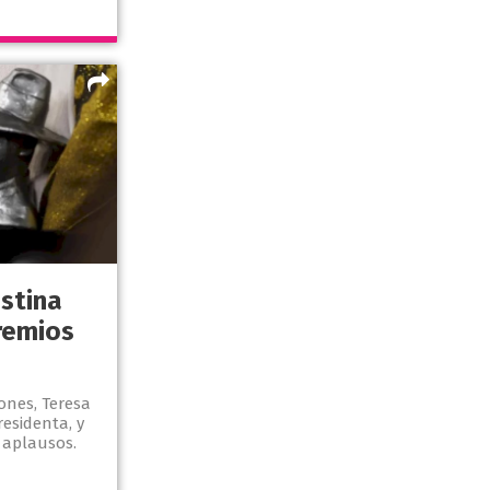
stina
remios
ones, Teresa
residenta, y
n aplausos.