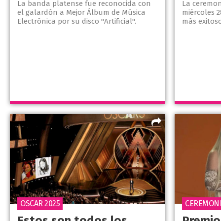
La banda platense fue reconocida con
La ceremoni
el galardón a Mejor Álbum de Música
miércoles 2
Electrónica por su disco "Artificial".
más exitos
OSCAR 2025
CEREMON
Estos son todos los
Premio