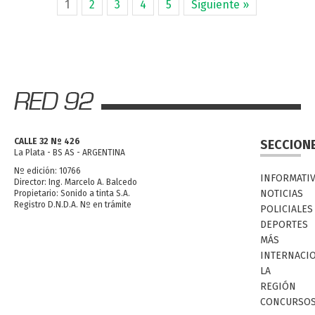
1
2
3
4
5
Siguiente »
CALLE 32 Nº 426
SECCION
La Plata - BS AS - ARGENTINA
Nº edición: 10766
INFORMATI
Director: Ing. Marcelo A. Balcedo
NOTICIAS
Propietario: Sonido a tinta S.A.
Registro D.N.D.A. Nº en trámite
POLICIALES
DEPORTES
MÁS
INTERNACI
LA
REGIÓN
CONCURSO