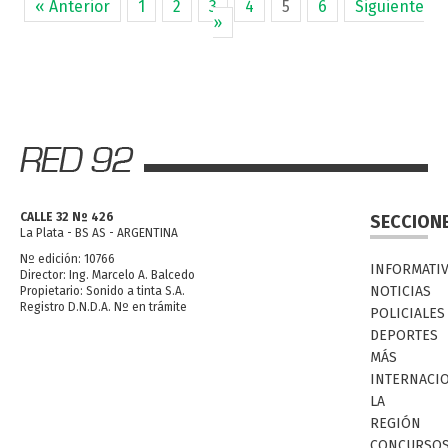
« Anterior
1
2
3
4
5
6
Siguiente
»
CALLE 32 Nº 426
SECCION
La Plata - BS AS - ARGENTINA
Nº edición: 10766
INFORMATI
Director: Ing. Marcelo A. Balcedo
NOTICIAS
Propietario: Sonido a tinta S.A.
Registro D.N.D.A. Nº en trámite
POLICIALES
DEPORTES
MÁS
INTERNACI
LA
REGIÓN
CONCURSO