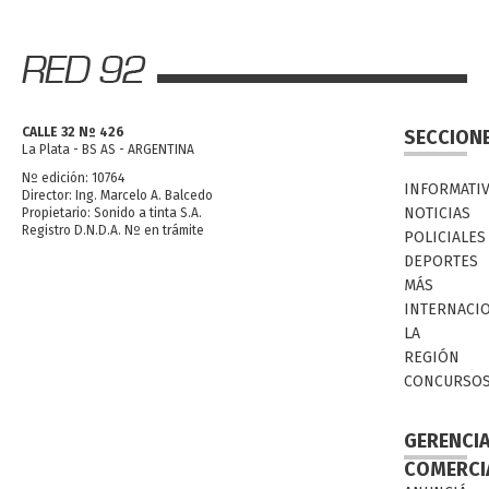
CALLE 32 Nº 426
SECCION
La Plata - BS AS - ARGENTINA
Nº edición: 10764
INFORMATI
Director: Ing. Marcelo A. Balcedo
NOTICIAS
Propietario: Sonido a tinta S.A.
Registro D.N.D.A. Nº en trámite
POLICIALES
DEPORTES
MÁS
INTERNACI
LA
REGIÓN
CONCURSO
GERENCI
COMERCI