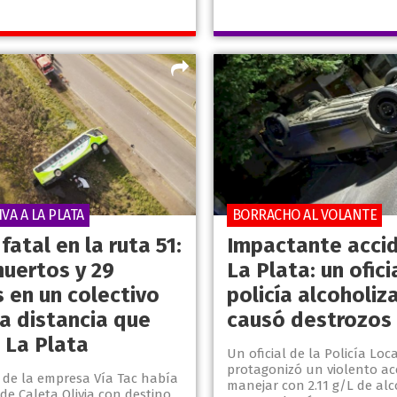
IVA A LA PLATA
BORRACHO AL VOLANTE
fatal en la ruta 51:
Impactante acci
muertos y 29
La Plata: un ofici
s en un colectivo
policía alcoholiz
ga distancia que
causó destrozos
 La Plata
Un oficial de la Policía Loc
protagonizó un violento ac
o de la empresa Vía Tac había
manejar con 2.11 g/L de al
de Caleta Olivia con destino