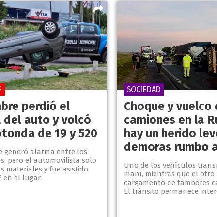
E
SOCIEDAD
bre perdió el
Choque y vuelco 
 del auto y volcó
camiones en la R
otonda de 19 y 520
hay un herido lev
demoras rumbo a
te generó alarma entre los
, pero el automovilista solo
Uno de los vehículos tran
s materiales y fue asistido
maní, mientras que el otro
 en el lugar
cargamento de tambores ca
El tránsito permanece inte