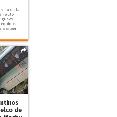
rrido en la
 un auto
ruguayo
 equinos,
una mujer
entinos
uelco de