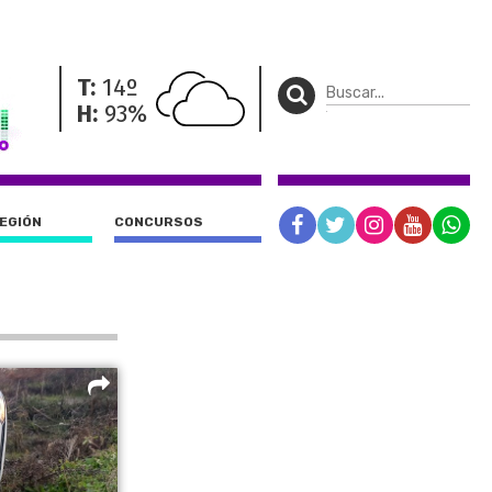
T:
14º
H:
93%
REGIÓN
CONCURSOS