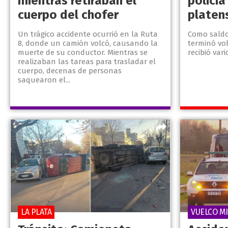
mientras retiraban el
policía
cuerpo del chofer
platen
Un trágico accidente ocurrió en la Ruta
Como saldo
8, donde un camión volcó, causando la
terminó vo
muerte de su conductor. Mientras se
recibió var
realizaban las tareas para trasladar el
cuerpo, decenas de personas
saquearon el...
LA PLATA
VUELCO M