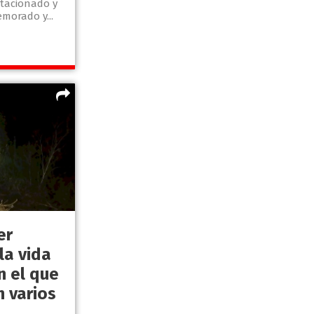
stacionado y
morado y...
er
la vida
n el que
n varios