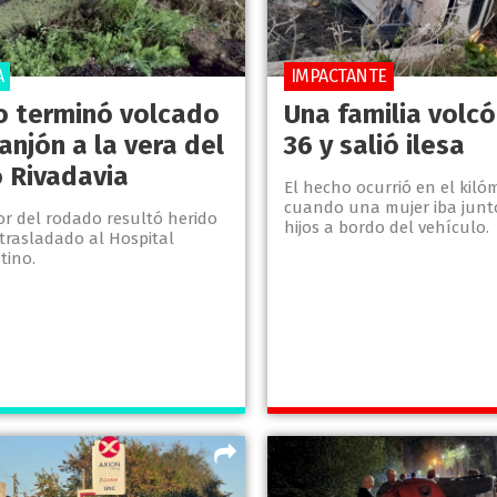
A
IMPACTANTE
o terminó volcado
Una familia volcó
anjón a la vera del
36 y salió ilesa
 Rivadavia
El hecho ocurrió en el kiló
cuando una mujer iba junto
or del rodado resultó herido
hijos a bordo del vehículo.
 trasladado al Hospital
tino.