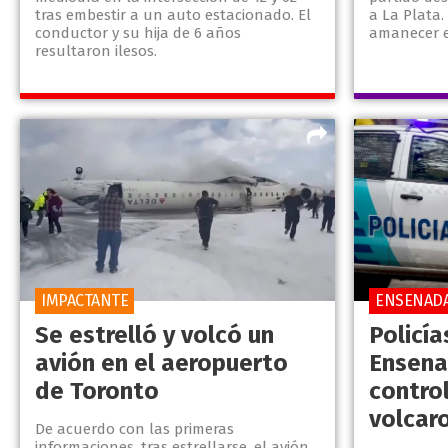
tras embestir a un auto estacionado. El
a La Plata. 
conductor y su hija de 6 años
amanecer e
resultaron ilesos.
IMPACTANTE
ENSENAD
Se estrelló y volcó un
Policía
avión en el aeropuerto
Ensena
de Toronto
control
volcar
De acuerdo con las primeras
informaciones, tras estrellarse, el avión