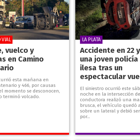
 VIAL
LA PLATA
, vuelco y
Accidente en 22 y
s en Camino
una joven policía
ario
ilesa tras un
espectacular vue
currió esta mañana en
tenario y 466, por causas
El siniestro ocurrió este sá
el momento se desconocen,
noche en la intersección de 
o terminó volcado.
conductora realizó una ma
brusca, el vehículo quedó
sobre un lateral y debió ser
por...