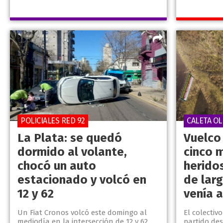
POLICIALES RED 92
CALETA OL
La Plata: se quedó
Vuelco 
dormido al volante,
cinco 
chocó un auto
herido
estacionado y volcó en
de lar
12 y 62
venía a
Un Fiat Cronos volcó este domingo al
El colectiv
mediodía en la intersección de 12 y 62
partido des