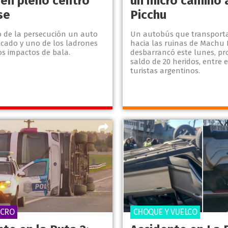
 en pleno centro
un micro camino 
se
Picchu
 de la persecución un auto
Un autobús que transporta
lcado y uno de los ladrones
hacia las ruinas de Machu 
ios impactos de bala.
desbarrancó este lunes, p
saldo de 20 heridos, entre e
turistas argentinos.
ICRO
CHOQUE Y VUELCO