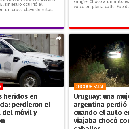
sangre. Chocó a un auto e
El siniestro ocurrió al
volcó en plena calle. Fue de
n un cruce clave de rutas.
A
CHOQUE FATAL
s heridos en
Uruguay: una muj
da: perdieron el
argentina perdió 
 del móvil y
cuando el auto e
on
viajaba chocó co
caballos