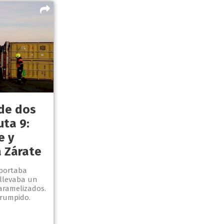
de dos
uta 9:
e y
 Zárate
sportaba
 llevaba un
ramelizados.
rrumpido.