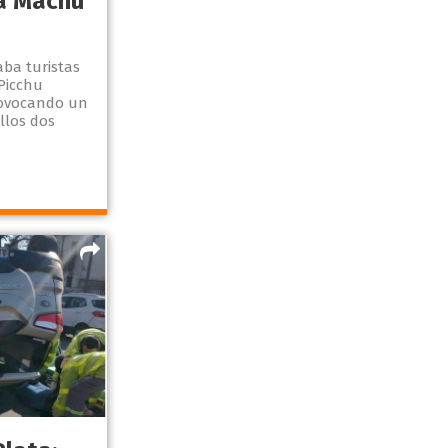
a Machu
ba turistas
Picchu
rovocando un
llos dos