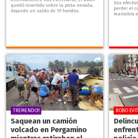
Dos efectiv
quedó invertido sobre la pista nevada,
perder el c
dejando un saldo de 19 heridos.
maniobra e
TREMENDO!!
ROBO EVI
Saquean un camión
Delinc
volcado en Pergamino
enfren