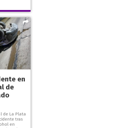
dente en
al de
ado
al de La Plata
cidente tras
cohol en