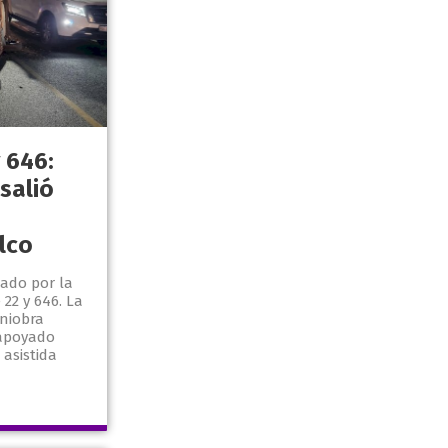
 646:
 salió
lco
bado por la
22 y 646. La
niobra
 apoyado
 asistida