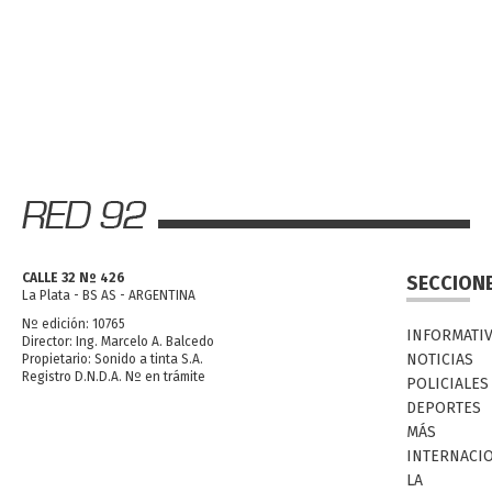
CALLE 32 Nº 426
SECCION
La Plata - BS AS - ARGENTINA
Nº edición: 10765
INFORMATI
Director: Ing. Marcelo A. Balcedo
NOTICIAS
Propietario: Sonido a tinta S.A.
Registro D.N.D.A. Nº en trámite
POLICIALES
DEPORTES
MÁS
INTERNACI
LA