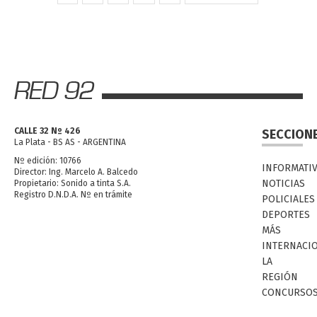
CALLE 32 Nº 426
SECCION
La Plata - BS AS - ARGENTINA
Nº edición: 10766
INFORMATI
Director: Ing. Marcelo A. Balcedo
NOTICIAS
Propietario: Sonido a tinta S.A.
Registro D.N.D.A. Nº en trámite
POLICIALES
DEPORTES
MÁS
INTERNACI
LA
REGIÓN
CONCURSO