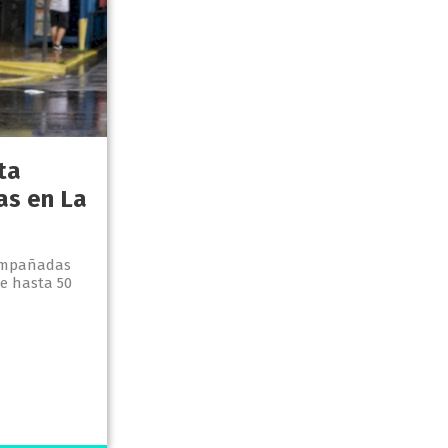
ta
ias en La
ompañadas
de hasta 50