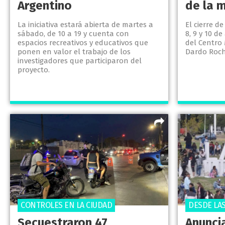
Argentino
de la m
La iniciativa estará abierta de martes a
El cierre d
sábado, de 10 a 19 y cuenta con
8, 9 y 10 d
espacios recreativos y educativos que
del Centro 
ponen en valor el trabajo de los
Dardo Roch
investigadores que participaron del
proyecto.
CONTROLES EN LA CIUDAD
DESDE LAS
Secuestraron 47
Anunci