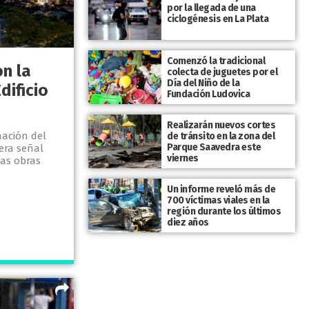
por la llegada de una
ciclogénesis en La Plata
Comenzó la tradicional
n la
colecta de juguetes por el
Día del Niño de la
dificio
Fundación Ludovica
Realizarán nuevos cortes
ación del
de tránsito en la zona del
Parque Saavedra este
mera señal
viernes
las obras
Un informe reveló más de
700 víctimas viales en la
región durante los últimos
diez años