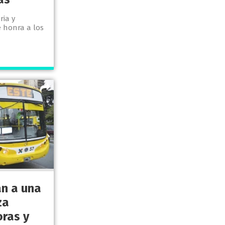
ria y
e honra a los
n a una
za
ras y