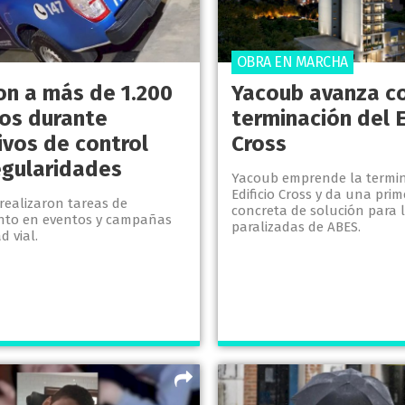
OBRA EN MARCHA
on a más de 1.200
Yacoub avanza co
los durante
terminación del E
ivos de control
Cross
regularidades
Yacoub emprende la termin
Edificio Cross y da una pri
realizaron tareas de
concreta de solución para 
nto en eventos y campañas
paralizadas de ABES.
d vial.