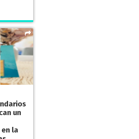
ndarios
can un
 en la
as