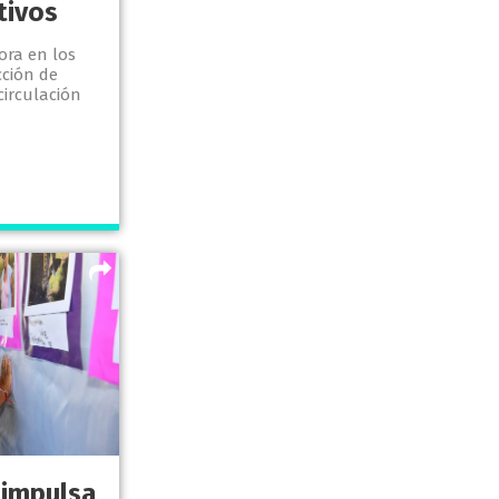
tivos
ora en los
ción de
irculación
 impulsa