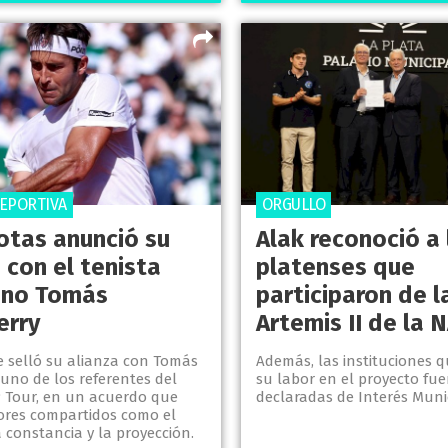
DEPORTIVA
ORGULLO
otas anunció su
Alak reconoció a 
 con el tenista
platenses que
ino Tomás
participaron de l
erry
Artemis II de la 
e selló su alianza con Tomás
Además, las instituciones q
 uno de los referentes del
su labor en el proyecto fu
P Tour, en un acuerdo que
declaradas de Interés Munic
lores compartidos como el
a constancia y la proyección.