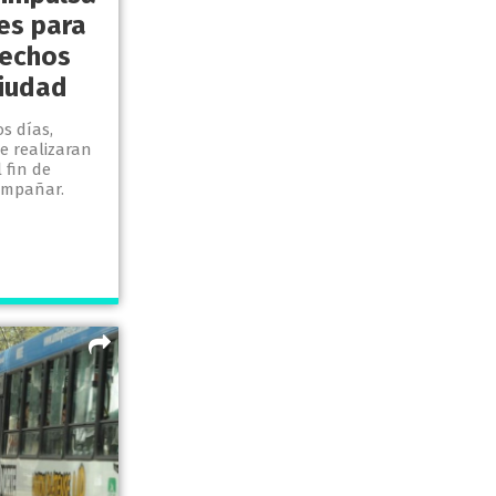
es para
rechos
ciudad
s días,
e realizaran
 fin de
compañar.