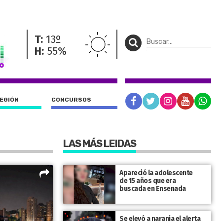
T:
13º
H:
55%
REGIÓN
CONCURSOS
LAS MÁS LEIDAS
Apareció la adolescente
de 15 años que era
buscada en Ensenada
Se elevó a naranja el alerta