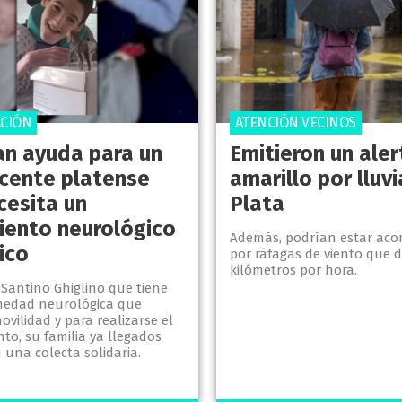
CIÓN
ATENCIÓN VECINOS
tan ayuda para un
Emitieron un aler
cente platense
amarillo por lluv
cesita un
Plata
iento neurológico
Además, podrían estar ac
ico
por ráfagas de viento que 
kilómetros por hora.
 Santino Ghiglino que tiene
medad neurológica que
ovilidad y para realizarse el
to, su familia ya llegados
una colecta solidaria.