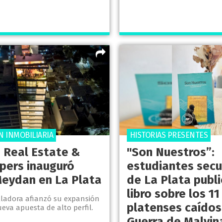
N INMOBILIARIA
HISTORIAS PRESENTES
 Real Estate &
"Son Nuestros”:
pers inauguró
estudiantes secu
Meydan en La Plata
de La Plata publi
libro sobre los 11
lladora afianzó su expansión
platenses caídos
eva apuesta de alto perfil.
Guerra de Malvin