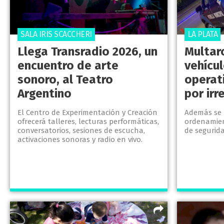
SALA IRIS SCACCHERI
LA PLATA
Llega Transradio 2026, un
Multar
encuentro de arte
vehícu
sonoro, al Teatro
operat
Argentino
por ir
El Centro de Experimentación y Creación
Además se 
ofrecerá talleres, lecturas performáticas,
ordenamie
conversatorios, sesiones de escucha,
de segurida
activaciones sonoras y radio en vivo.