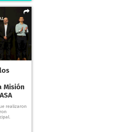
los
a Misión
NASA
ue realizaron
eron
ipal.