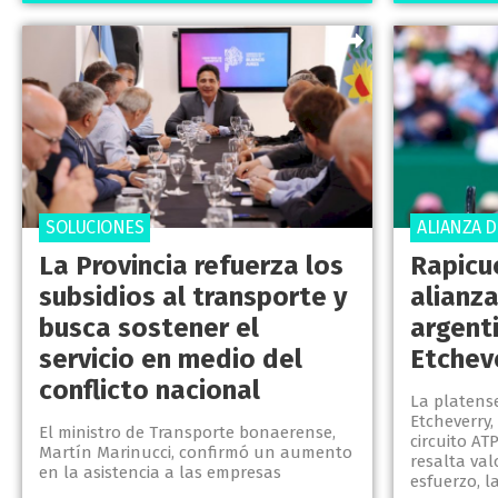
SOLUCIONES
ALIANZA 
La Provincia refuerza los
Rapicu
subsidios al transporte y
alianza
busca sostener el
argent
servicio en medio del
Etchev
conflicto nacional
La platens
Etcheverry,
El ministro de Transporte bonaerense,
circuito AT
Martín Marinucci, confirmó un aumento
resalta va
en la asistencia a las empresas
esfuerzo, l