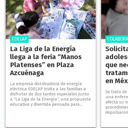
EDELAP
COLABORA
La Liga de la Energía
Solici
llega a la feria “Manos
adoles
Platenses” en Plaza
que ne
Azcuénaga
tratam
en Méx
La empresa distribuidora de energía
eléctrica EDELAP invita a las familias a
Se trata de
disfrutar de dos tardes especiales junto
una enfer
a “La Liga de la Energía”, una propuesta
afecta su m
educativa y divertida pensada para...
procedimien
impulsaron 