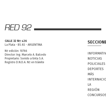
CALLE 32 Nº 426
SECCION
La Plata - BS AS - ARGENTINA
Nº edición: 10766
INFORMATI
Director: Ing. Marcelo A. Balcedo
NOTICIAS
Propietario: Sonido a tinta S.A.
Registro D.N.D.A. Nº en trámite
POLICIALES
DEPORTES
MÁS
INTERNACI
LA
REGIÓN
CONCURSO