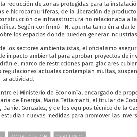
 la reducción de zonas protegidas para la instalaci
as e hidrocarburíferas, de la liberación de product
 construcción de infraestructura no relacionada a la
entífica. Según confirmó TN, apunta también a darle
 sobre los espacios donde pueden generar industrias
 de los sectores ambientalistas, el oficialismo asegu
 de impacto ambiental para aprobar proyectos de inv
án el marco de restricciones para glaciares cubier
s regulaciones actuales contemplan multas, suspen
 la actividad.
ntre el Ministerio de Economía, encargado de prop
aria de Energia, María Tettamanti, el titular de Co
, Daniel Gonzalez, y de los equipos técnico de la C
 estudian nuevas medidas para promover las invers
S
MODIFICACIÓN
GOBIERNO