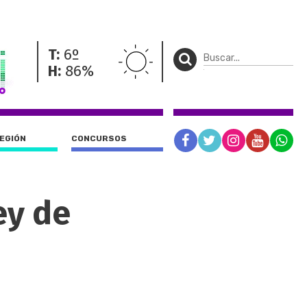
T:
6º
H:
86%
REGIÓN
CONCURSOS
ey de