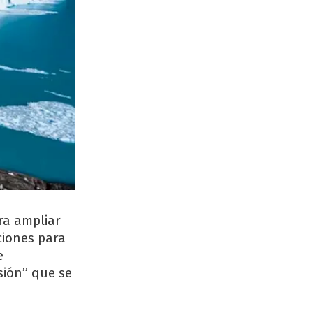
ara ampliar
ciones para
e
sión” que se