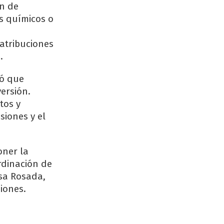
ón de
os químicos o
 atribuciones
.
ró que
ersión.
tos y
siones y el
oner la
ordinación de
asa Rosada,
iones.