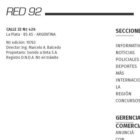
CALLE 32 Nº 426
SECCION
La Plata - BS AS - ARGENTINA
Nº edición: 10763
INFORMATI
Director: Ing. Marcelo A. Balcedo
NOTICIAS
Propietario: Sonido a tinta S.A.
Registro D.N.D.A. Nº en trámite
POLICIALES
DEPORTES
MÁS
INTERNACI
LA
REGIÓN
CONCURSO
GERENCI
COMERCI
ANUNCIÁ
CON